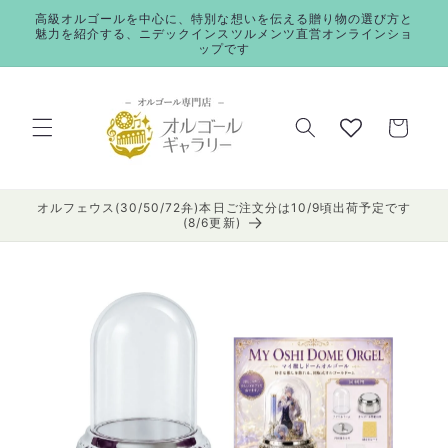
コンテ
高級オルゴールを中心に、特別な想いを伝える贈り物の選び方と
ンツに
魅力を紹介する、ニデックインスツルメンツ直営オンラインショ
進む
ップです
カ
ー
ト
オルフェウス(30/50/72弁)本日ご注文分は10/9頃出荷予定です
(8/6更新)
商品情
報にス
キップ