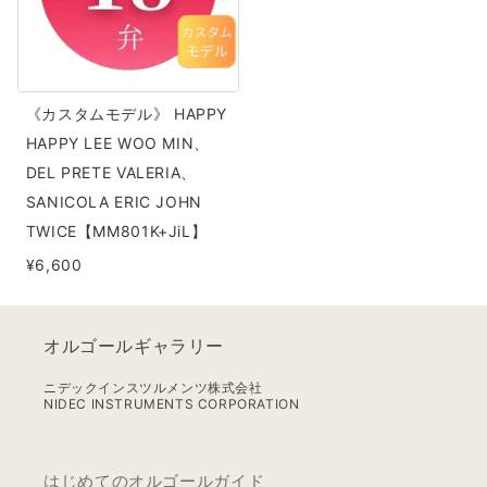
モ
デ
ル》
HAPPY
《カスタムモデル》 HAPPY
HAPPY
HAPPY LEE WOO MIN、
LEE
DEL PRETE VALERIA、
WOO
SANICOLA ERIC JOHN
MIN、
TWICE【MM801K+JiL】
DEL
¥6,600
PRETE
VALERIA、
SANICOLA
オルゴールギャラリー
ERIC
JOHN
ニデックインスツルメンツ株式会社
NIDEC INSTRUMENTS CORPORATION
TWICE【MM801K+JiL】
はじめてのオルゴールガイド