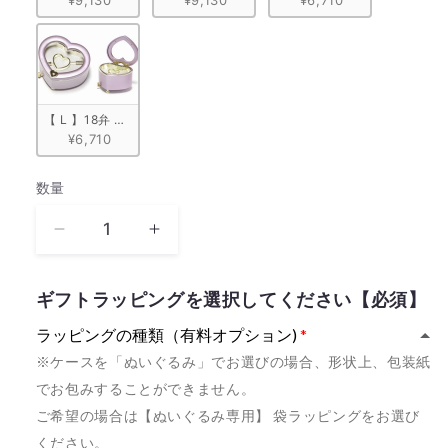
【 L 】18弁 ハート型宝石箱　ピンク
¥6,710
数量
数
量
《カ
《カ
ス
ス
タ
タ
ギフトラッピングを選択してください【必須】
ム
ム
ラッピングの種類（有料オプション)
モ
モ
※ケースを「ぬいぐるみ」でお選びの場合、形状上、包装紙
デ
デ
でお包みすることができません。
ル》
ル》
ご希望の場合は【ぬいぐるみ専用】 袋ラッピングをお選び
HAPPY
HAPPY
HAPPY
HAPPY
ください。