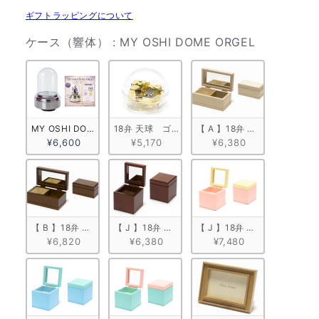
ギフトラッピングについて
ケース（響
ケース（響体）
:
MY OSHI DOME ORGEL
MY OSHI DOME ORGEL
18弁 天球　ゴールド
【 A 】18弁 白木箱角形
¥6,600
¥5,170
¥6,380
【 B 】18弁 塗装箱角形（小）
【 J 】18弁 キューブボックス
【 J 】18弁 キューブボック
¥6,820
¥6,380
¥7,480