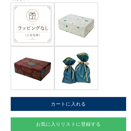
LEE
LEE
WOO
WOO
MIN、
MIN、
DEL
DEL
PRETE
PRETE
VALERIA、
VALERIA、
SANICOLA
SANICOLA
ERIC
ERIC
JOHN
JOHN
TWICE【MM801K+JiL】
TWICE【MM801K+JiL】
の
の
数
数
量
量
を
を
減
増
カートに入れる
ら
や
す
す
お気に入りリストに登録する