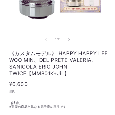
の
1
/
2
《カスタムモデル》 HAPPY HAPPY LEE
WOO MIN、DEL PRETE VALERIA、
SANICOLA ERIC JOHN
TWICE【MM801K+JiL】
通
¥6,600
常
税込
価
［試聴］
格
※
実際の商品と異なる電子音の再生です