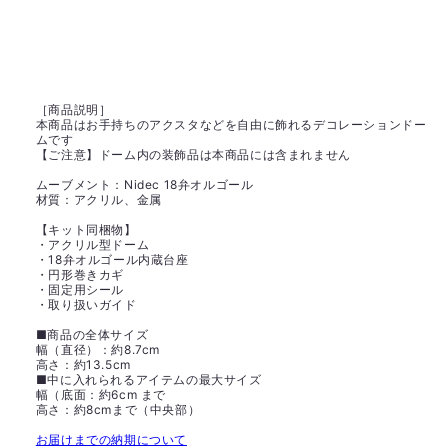
［商品説明］
本商品はお手持ちのアクスタなどを自由に飾れるデコレーションドー
ムです
【ご注意】ドーム内の装飾品は本商品には含まれません
ムーブメント：Nidec 18弁オルゴール
材質：アクリル、金属
【キット同梱物】
・アクリル型ドーム
・18弁オルゴール内蔵台座
・円形巻きカギ
・固定用シール
・取り扱いガイド
■商品の全体サイズ
幅（直径）：約8.7cm
高さ：約13.5cm
■中に入れられるアイテムの最大サイズ
幅（底面：約6cm まで
高さ：約8cmまで（中央部）
お届けまでの納期について