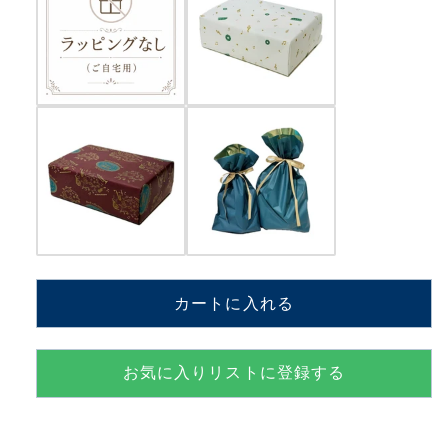
の
の
後
後
ろ
ろ
で
で
KIM
KIM
JI
JI
FUAN
FUAN
Zero【MM801K+EYR】
Zero【MM801K+EYR】
の
の
数
数
量
量
を
を
減
増
カートに入れる
ら
や
す
す
お気に入りリストに登録する