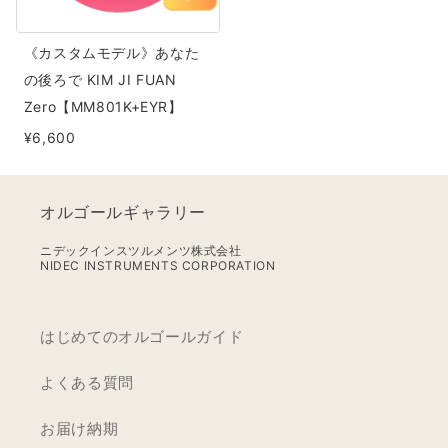
ル》
あ
《カスタムモデル》あなた
な
の後ろで KIM JI FUAN
た
Zero【MM801K+EYR】
の
¥6,600
後
ろ
で
オルゴールギャラリー
KIM
JI
ニデックインスツルメンツ株式会社
NIDEC INSTRUMENTS CORPORATION
FUAN
Zero【MM801K+EYR】
はじめてのオルゴールガイド
よくある質問
お届け納期