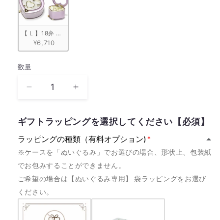
【 L 】18弁 ハート型宝石箱　ピンク
¥6,710
数量
数
量
《カ
《カ
ス
ス
タ
タ
ギフトラッピングを選択してください【必須】
ム
ム
ラッピングの種類（有料オプション)
モ
モ
※ケースを「ぬいぐるみ」でお選びの場合、形状上、包装紙
デ
デ
でお包みすることができません。
ル》
ル》
ご希望の場合は【ぬいぐるみ専用】 袋ラッピングをお選び
あ
あ
ください。
な
な
た
た