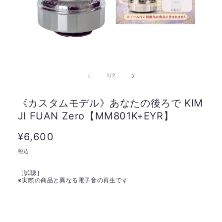
の
1
/
2
《カスタムモデル》あなたの後ろで KIM
JI FUAN Zero【MM801K+EYR】
通
¥6,600
常
税込
価
［試聴］
格
※
実際の商品と異なる電子音の再生です