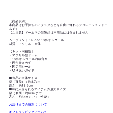
［商品説明］
本商品はお手持ちのアクスタなどを自由に飾れるデコレーションドー
ムです
【ご注意】ドーム内の装飾品は本商品には含まれません
ムーブメント：Nidec 18弁オルゴール
材質：アクリル、金属
【キット同梱物】
・アクリル型ドーム
・18弁オルゴール内蔵台座
・円形巻きカギ
・固定用シール
・取り扱いガイド
■商品の全体サイズ
幅（直径）：約8.7cm
高さ：約13.5cm
■中に入れられるアイテムの最大サイズ
幅（底面：約6cm まで
高さ：約8cmまで（中央部）
お届けまでの納期について
ギフトラッピングについて