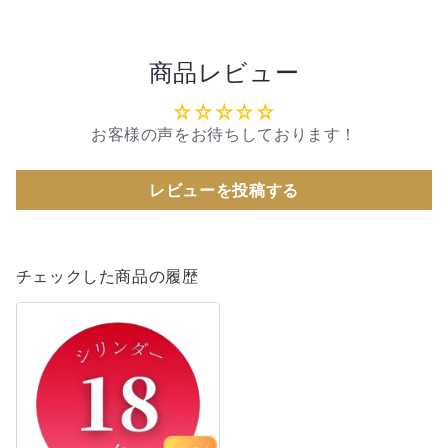
の
の
数
数
商品レビュー
量
量
を
を
減
増
お客様の声をお待ちしております！
ら
や
す
す
レビューを投稿する
チェックした商品の履歴
《カ
ス
タ
ム
モ