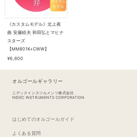
デ
ル》
北
《カスタムモデル》北上夜
上
曲 安藤睦夫 和田弘とマヒナ
夜
スターズ
曲
【MM801K+CWW】
安
¥6,600
藤
睦
夫
オルゴールギャラリー
和
田
ニデックインスツルメンツ株式会社
NIDEC INSTRUMENTS CORPORATION
弘
と
マ
はじめてのオルゴールガイド
ヒ
ナ
よくある質問