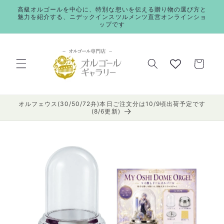
コンテ
高級オルゴールを中心に、特別な想いを伝える贈り物の選び方と
ンツに
魅力を紹介する、ニデックインスツルメンツ直営オンラインショ
進む
ップです
カ
ー
ト
オルフェウス(30/50/72弁)本日ご注文分は10/9頃出荷予定です
(8/6更新)
商品情
報にス
キップ