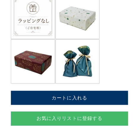
夜
夜
曲
曲
安
安
藤
藤
睦
睦
夫
夫
和
和
田
田
弘
弘
と
と
マ
マ
ヒ
ヒ
ナ
ナ
カートに入れる
ス
ス
タ
タ
ー
ー
お気に入りリストに登録する
ズ
ズ
【MM801K+CWW】
【MM801K+CWW】