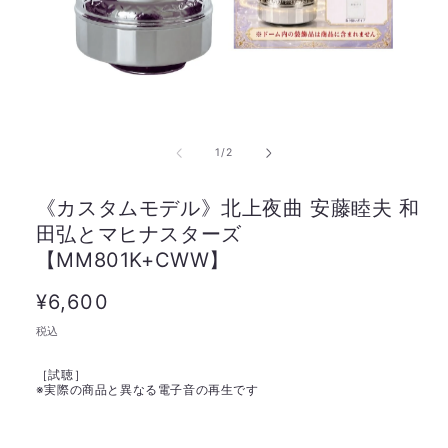
の
1
/
2
《カスタムモデル》北上夜曲 安藤睦夫 和
田弘とマヒナスターズ
【MM801K+CWW】
通
¥6,600
常
税込
価
［試聴］
格
※
実際の商品と異なる電子音の再生です