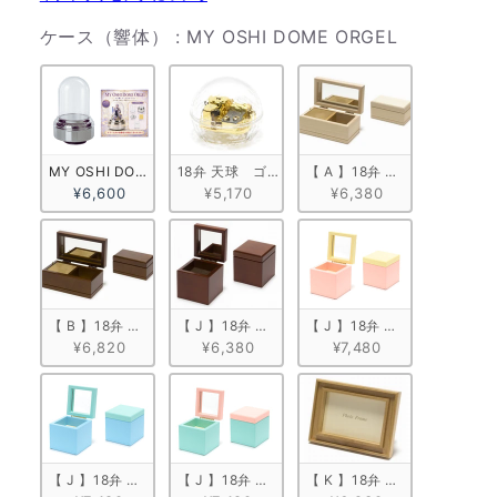
ケース（響
ケース（響体）
:
MY OSHI DOME ORGEL
MY OSHI DOME ORGEL
18弁 天球　ゴールド
【 A 】18弁 白木箱角形
¥6,600
¥5,170
¥6,380
【 B 】18弁 塗装箱角形（小）
【 J 】18弁 キューブボックス
【 J 】18弁 キューブボック
¥6,820
¥6,380
¥7,480
【 J 】18弁 キューブボックス ブルー
【 J 】18弁 キューブボックス ミントグリーン
【 K 】18弁 木製フォトフレ