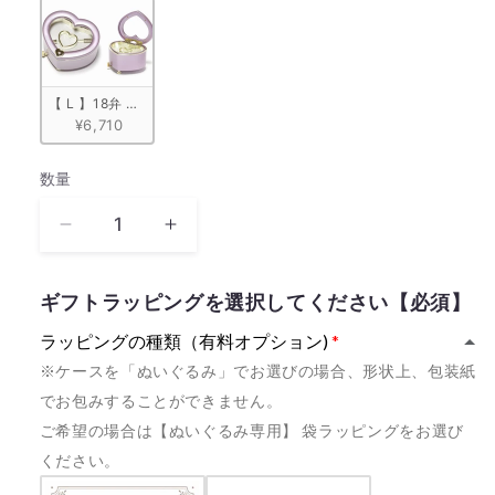
【 L 】18弁 ハート型宝石箱　ピンク
¥6,710
数量
数
量
《カ
《カ
ス
ス
タ
タ
ギフトラッピングを選択してください【必須】
ム
ム
ラッピングの種類（有料オプション)
モ
モ
※ケースを「ぬいぐるみ」でお選びの場合、形状上、包装紙
デ
デ
でお包みすることができません。
ル》
ル》
ご希望の場合は【ぬいぐるみ専用】 袋ラッピングをお選び
北
北
ください。
上
上