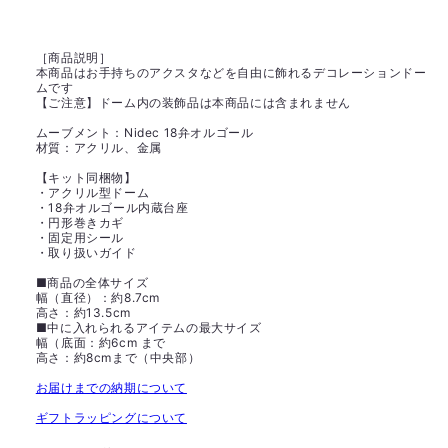
［商品説明］
本商品はお手持ちのアクスタなどを自由に飾れるデコレーションドー
ムです
【ご注意】ドーム内の装飾品は本商品には含まれません
ムーブメント：Nidec 18弁オルゴール
材質：アクリル、金属
【キット同梱物】
・アクリル型ドーム
・18弁オルゴール内蔵台座
・円形巻きカギ
・固定用シール
・取り扱いガイド
■商品の全体サイズ
幅（直径）：約8.7cm
高さ：約13.5cm
■中に入れられるアイテムの最大サイズ
幅（底面：約6cm まで
高さ：約8cmまで（中央部）
お届けまでの納期について
ギフトラッピングについて