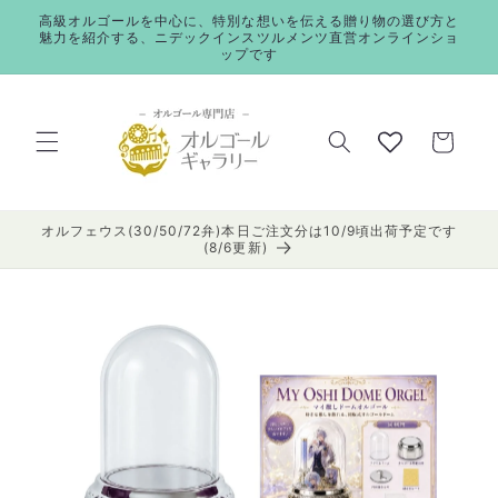
コンテ
高級オルゴールを中心に、特別な想いを伝える贈り物の選び方と
ンツに
魅力を紹介する、ニデックインスツルメンツ直営オンラインショ
進む
ップです
カ
ー
ト
オルフェウス(30/50/72弁)本日ご注文分は10/9頃出荷予定です
(8/6更新)
商品情
報にス
キップ