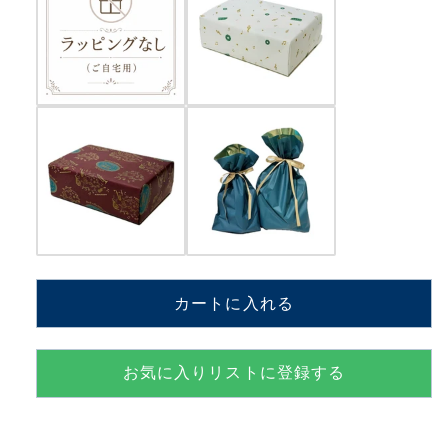
DANIEL【MM801K+CHA】
DANIEL【MM801K+CHA】
の
の
数
数
量
量
を
を
減
増
ら
や
す
す
カートに入れる
お気に入りリストに登録する