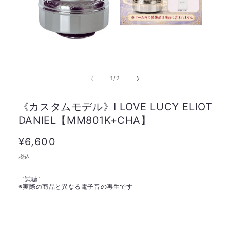
の
1
/
2
《カスタムモデル》I LOVE LUCY ELIOT
DANIEL【MM801K+CHA】
通
¥6,600
常
税込
価
［試聴］
格
※
実際の商品と異なる電子音の再生です