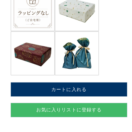
千
千
里
里
大
大
江
江
千
千
里
里
【MM801K+BJH】
【MM801K+BJH】
の
の
数
数
量
量
を
を
減
増
カートに入れる
ら
や
す
す
お気に入りリストに登録する