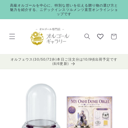
コンテ
高級オルゴールを中心に、特別な想いを伝える贈り物の選び方と
ンツに
魅力を紹介する、ニデックインスツルメンツ直営オンラインショ
進む
ップです
カ
ー
ト
オルフェウス(30/50/72弁)本日ご注文分は10/9頃出荷予定です
(8/6更新)
商品情
報にス
キップ