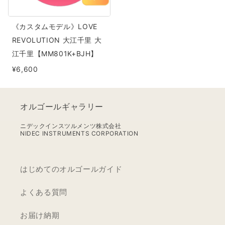
ル》
LOVE
《カスタムモデル》LOVE
REVOLUTION
REVOLUTION 大江千里 大
大
江千里【MM801K+BJH】
江
¥6,600
千
里
大
オルゴールギャラリー
江
千
ニデックインスツルメンツ株式会社
NIDEC INSTRUMENTS CORPORATION
里
【MM801K+BJH】
はじめてのオルゴールガイド
よくある質問
お届け納期