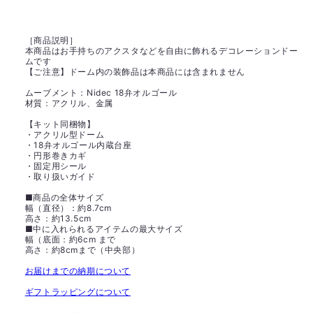
［商品説明］
本商品はお手持ちのアクスタなどを自由に飾れるデコレーションドー
ムです
【ご注意】ドーム内の装飾品は本商品には含まれません
ムーブメント：Nidec 18弁オルゴール
材質：アクリル、金属
【キット同梱物】
・アクリル型ドーム
・18弁オルゴール内蔵台座
・円形巻きカギ
・固定用シール
・取り扱いガイド
■商品の全体サイズ
幅（直径）：約8.7cm
高さ：約13.5cm
■中に入れられるアイテムの最大サイズ
幅（底面：約6cm まで
高さ：約8cmまで（中央部）
お届けまでの納期について
ギフトラッピングについて