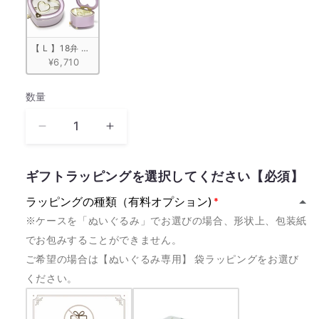
【 L 】18弁 ハート型宝石箱　ピンク
¥6,710
数量
数
量
《カ
《カ
ス
ス
タ
タ
ギフトラッピングを選択してください【必須】
ム
ム
ラッピングの種類（有料オプション)
モ
モ
※ケースを「ぬいぐるみ」でお選びの場合、形状上、包装紙
デ
デ
でお包みすることができません。
ル》
ル》
ご希望の場合は【ぬいぐるみ専用】 袋ラッピングをお選び
LOVE
LOVE
REVOLUTION
REVOLUTION
ください。
大
大
江
江