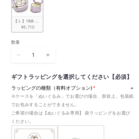
【 L 】18弁 ハート型宝石箱　ピンク
¥6,710
数量
数
量
《カ
《カ
ス
ス
タ
タ
ギフトラッピングを選択してください【必須】
ム
ム
ラッピングの種類（有料オプション)
モ
モ
※ケースを「ぬいぐるみ」でお選びの場合、形状上、包装紙
デ
デ
でお包みすることができません。
ル》
ル》
ご希望の場合は【ぬいぐるみ専用】 袋ラッピングをお選び
SWEET
SWEET
DREAMS
DREAMS
ください。
松
松
任
任