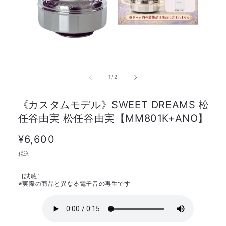
の
1
/
2
《カスタムモデル》SWEET DREAMS 松
任谷由実 松任谷由実【MM801K+ANO】
通
¥6,600
常
税込
価
［試聴］
格
※
実際の商品と異なる電子音の再生です