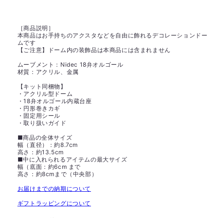
［商品説明］
本商品はお手持ちのアクスタなどを自由に飾れるデコレーションドー
ムです
【ご注意】ドーム内の装飾品は本商品には含まれません
ムーブメント：Nidec 18弁オルゴール
材質：アクリル、金属
【キット同梱物】
・アクリル型ドーム
・18弁オルゴール内蔵台座
・円形巻きカギ
・固定用シール
・取り扱いガイド
■商品の全体サイズ
幅（直径）：約8.7cm
高さ：約13.5cm
■中に入れられるアイテムの最大サイズ
幅（底面：約6cm まで
高さ：約8cmまで（中央部）
お届けまでの納期について
ギフトラッピングについて