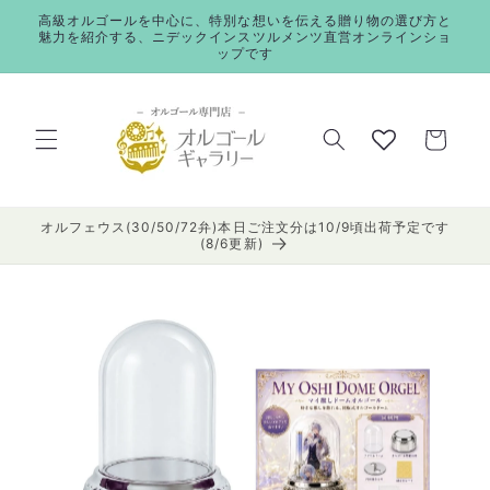
コンテ
高級オルゴールを中心に、特別な想いを伝える贈り物の選び方と
ンツに
魅力を紹介する、ニデックインスツルメンツ直営オンラインショ
進む
ップです
カ
ー
ト
オルフェウス(30/50/72弁)本日ご注文分は10/9頃出荷予定です
(8/6更新)
商品情
報にス
キップ