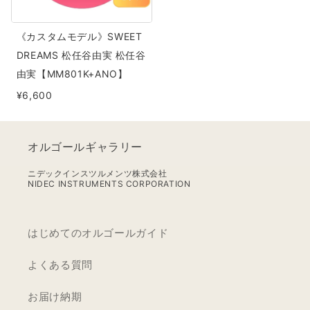
ル》
SWEET
《カスタムモデル》SWEET
DREAMS
DREAMS 松任谷由実 松任谷
松
由実【MM801K+ANO】
任
¥6,600
谷
由
実
オルゴールギャラリー
松
任
ニデックインスツルメンツ株式会社
NIDEC INSTRUMENTS CORPORATION
谷
由
実
はじめてのオルゴールガイド
【MM801K+ANO】
よくある質問
お届け納期