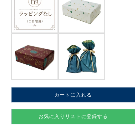
谷
谷
由
由
実
実
松
松
任
任
谷
谷
由
由
実
実
【MM801K+ANO】
【MM801K+ANO】
の
の
数
数
量
量
カートに入れる
を
を
減
増
お気に入りリストに登録する
ら
や
す
す