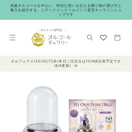
コンテ
高級オルゴールを中心に、特別な想いを伝える贈り物の選び方と
ンツに
魅力を紹介する、ニデックインスツルメンツ直営オンラインショ
進む
ップです
カ
ー
ト
オルフェウス(30/50/72弁)本日ご注文分は10/9頃出荷予定です
(8/6更新)
商品情
報にス
キップ