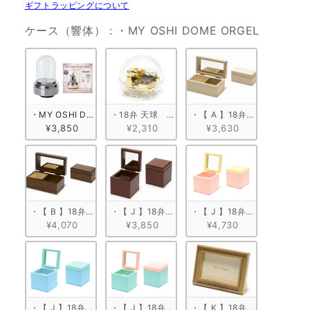
ギフトラッピングについて
ケース（
ケース（響体）
:
・MY OSHI DOME ORGEL
・MY OSHI DOME ORGEL
・18弁 天球　ゴールド
・【 A 】18弁 白木箱角形
¥3,850
¥2,310
¥3,630
・【 B 】18弁 塗装箱角形（小）
・【 J 】18弁 キューブボックス
・【 J 】18弁 キューブボッ
¥4,070
¥3,850
¥4,730
・【 J 】18弁 キューブボックス ブルー
・【 J 】18弁 キューブボックス ミントグリーン
・【 K 】18弁 木製フォトフ