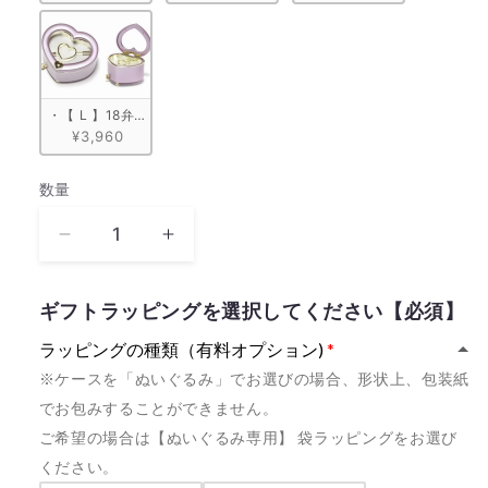
・【 L 】18弁 ハート型宝石箱　ピンク
¥3,960
数量
数
量
《量
《量
産
産
モ
モ
ギフトラッピングを選択してください【必須】
デ
デ
ラッピングの種類（有料オプション)
ル》
ル》
※ケースを「ぬいぐるみ」でお選びの場合、形状上、包装紙
Soranji
Soranji
でお包みすることができません。
大
大
ご希望の場合は【ぬいぐるみ専用】 袋ラッピングをお選び
森
森
元
元
ください。