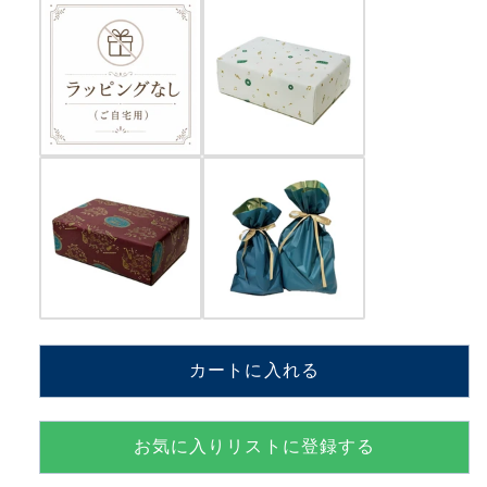
貴
貴
Mrs.
Mrs.
GREEN
GREEN
APPLE【MM801+KQi】
APPLE【MM801+KQi】
の
の
数
数
量
量
を
を
減
増
ら
や
す
す
カートに入れる
お気に入りリストに登録する