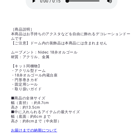
［商品説明］
本商品はお手持ちのアクスタなどを自由に飾れるデコレーションドー
ムです
【ご注意】ドーム内の装飾品は本商品には含まれません
ムーブメント：Nidec 18弁オルゴール
材質：アクリル、金属
【キット同梱物】
・アクリル型ドーム
・18弁オルゴール内蔵台座
・円形巻きカギ
・固定用シール
・取り扱いガイド
■商品の全体サイズ
幅（直径）：約8.7cm
高さ：約13.5cm
■中に入れられるアイテムの最大サイズ
幅（底面：約6cm まで
高さ：約8cmまで（中央部）
お届けまでの納期について