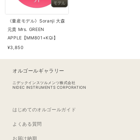
大
森
《量産モデル》Soranji 大森
元
元貴 Mrs. GREEN
貴
APPLE【MM801+KQi】
Mrs.
¥3,850
GREEN
APPLE【MM801+KQi】
オルゴールギャラリー
ニデックインスツルメンツ株式会社
NIDEC INSTRUMENTS CORPORATION
はじめてのオルゴールガイド
よくある質問
お届け納期