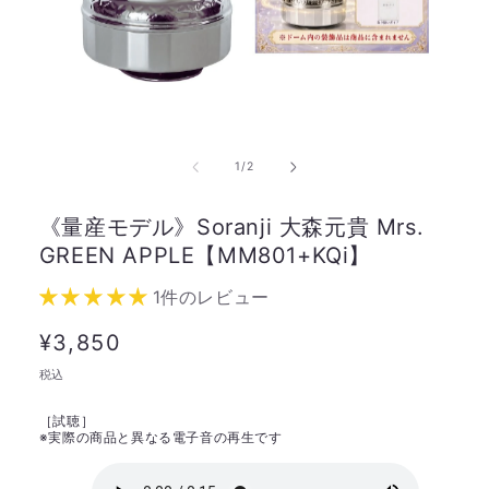
の
1
/
2
《量産モデル》Soranji 大森元貴 Mrs.
GREEN APPLE【MM801+KQi】
1件のレビュー
通
¥3,850
常
税込
価
［試聴］
格
※
実際の商品と異なる電子音の再生です