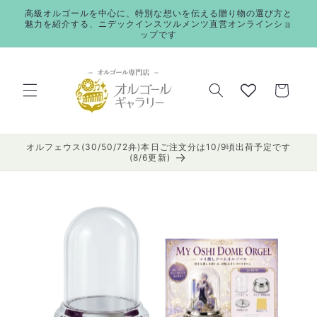
コンテ
高級オルゴールを中心に、特別な想いを伝える贈り物の選び方と
ンツに
魅力を紹介する、ニデックインスツルメンツ直営オンラインショ
進む
ップです
カ
ー
ト
オルフェウス(30/50/72弁)本日ご注文分は10/9頃出荷予定です
(8/6更新)
商品情
報にス
キップ