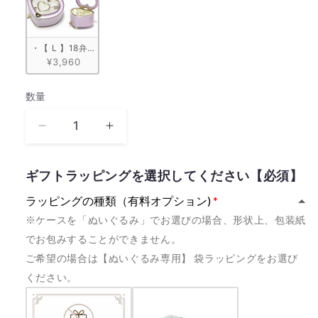
・【 L 】18弁 ハート型宝石箱　ピンク
¥3,960
数量
数
量
《量
《量
産
産
モ
モ
ギフトラッピングを選択してください【必須】
デ
デ
ラッピングの種類（有料オプション)
ル》
ル》
※ケースを「ぬいぐるみ」でお選びの場合、形状上、包装紙
Believe
Believe
100+
100+
でお包みすることができません。
嵐
嵐
ご希望の場合は【ぬいぐるみ専用】 袋ラッピングをお選び
【MM801+GNC】
【MM801+GNC】
ください。
の
の
数
数