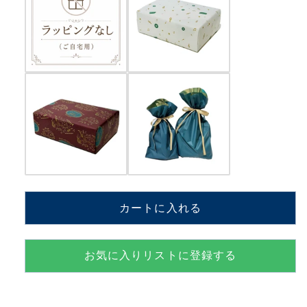
量
量
を
を
減
増
ら
や
す
す
カートに入れる
お気に入りリストに登録する