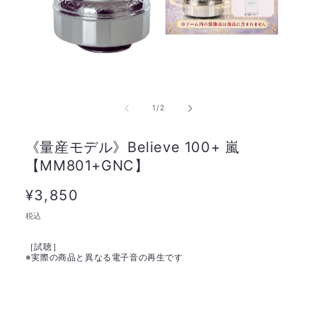
の
1
/
2
《量産モデル》Believe 100+ 嵐
【MM801+GNC】
通
¥3,850
常
税込
価
［試聴］
格
※
実際の商品と異なる電子音の再生です