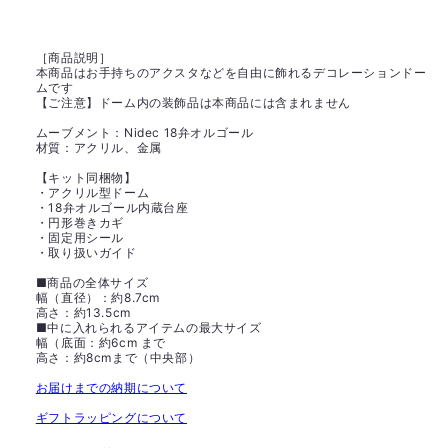
［商品説明］
本商品はお手持ちのアクスタなどを自由に飾れるデコレーションドー
ムです
【ご注意】ドーム内の装飾品は本商品には含まれません
ムーブメント：Nidec 18弁オルゴール
材質：アクリル、金属
【キット同梱物】
・アクリル型ドーム
・18弁オルゴール内蔵台座
・円形巻きカギ
・固定用シール
・取り扱いガイド
■商品の全体サイズ
幅（直径）：約8.7cm
高さ：約13.5cm
■中に入れられるアイテムの最大サイズ
幅（底面：約6cm まで
高さ：約8cmまで（中央部）
お届けまでの納期について
ギフトラッピングについて