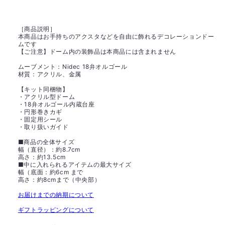
［商品説明］
本商品はお手持ちのアクスタなどを自由に飾れるデコレーションドー
ムです
【ご注意】ドーム内の装飾品は本商品には含まれません
ムーブメント：Nidec 18弁オルゴール
材質：アクリル、金属
【キット同梱物】
・アクリル型ドーム
・18弁オルゴール内蔵台座
・円形巻きカギ
・固定用シール
・取り扱いガイド
■商品の全体サイズ
幅（直径）：約8.7cm
高さ：約13.5cm
■中に入れられるアイテムの最大サイズ
幅（底面：約6cm まで
高さ：約8cmまで（中央部）
お届けまでの納期について
ギフトラッピングについて