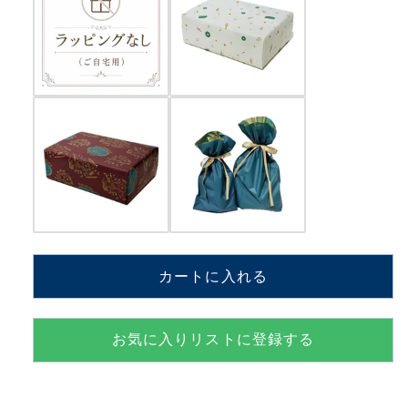
(「ゲ
(「ゲ
ド
ド
戦
戦
記」
記」
よ
よ
り)
り)
谷
谷
山
山
浩
浩
子
子
手
手
嶌
嶌
カートに入れる
葵
葵
【MM801+FMF】
【MM801+FMF】
の
の
お気に入りリストに登録する
数
数
量
量
を
を