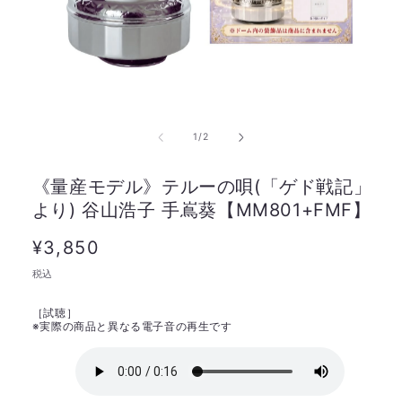
の
1
/
2
《量産モデル》テルーの唄(「ゲド戦記」
より) 谷山浩子 手嶌葵【MM801+FMF】
通
¥3,850
常
税込
価
［試聴］
格
※
実際の商品と異なる電子音の再生です