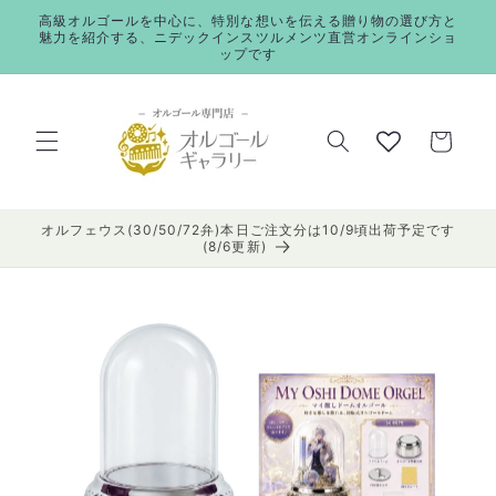
コンテ
高級オルゴールを中心に、特別な想いを伝える贈り物の選び方と
ンツに
魅力を紹介する、ニデックインスツルメンツ直営オンラインショ
進む
ップです
カ
ー
ト
オルフェウス(30/50/72弁)本日ご注文分は10/9頃出荷予定です
(8/6更新)
商品情
報にス
キップ