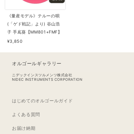
ル
ー
《量産モデル》テルーの唄
の
(「ゲド戦記」より) 谷山浩
唄
子 手嶌葵【MM801+FMF】
(「ゲ
¥3,850
ド
戦
記」
オルゴールギャラリー
よ
り)
ニデックインスツルメンツ株式会社
NIDEC INSTRUMENTS CORPORATION
谷
山
浩
はじめてのオルゴールガイド
子
手
よくある質問
嶌
お届け納期
葵