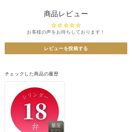
減
増
商品レビュー
ら
や
す
す
お客様の声をお待ちしております！
レビューを投稿する
チェックした商品の履歴
《量
産
モ
デ
ル》
テ