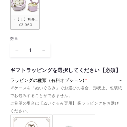
・【 L 】18弁 ハート型宝石箱　ピンク
¥3,960
数量
数
量
《量
《量
産
産
モ
モ
ギフトラッピングを選択してください【必須】
デ
デ
ラッピングの種類（有料オプション)
ル》
ル》
※ケースを「ぬいぐるみ」でお選びの場合、形状上、包装紙
テ
テ
でお包みすることができません。
ル
ル
ご希望の場合は【ぬいぐるみ専用】 袋ラッピングをお選び
ー
ー
ください。
の
の
唄
唄