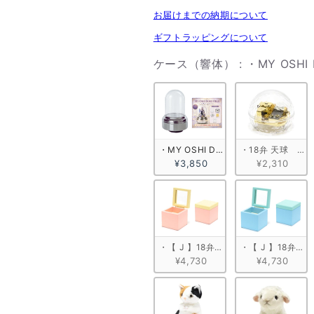
お届けまでの納期について
ギフトラッピングについて
ケース（響体）
:
・MY OSHI 
・MY OSHI DOME ORGEL
・18弁 天球　ゴ
¥3,850
¥2,310
・【 J 】18弁 キューブボックス ピン
・【 J 】18弁 
¥4,730
¥4,730