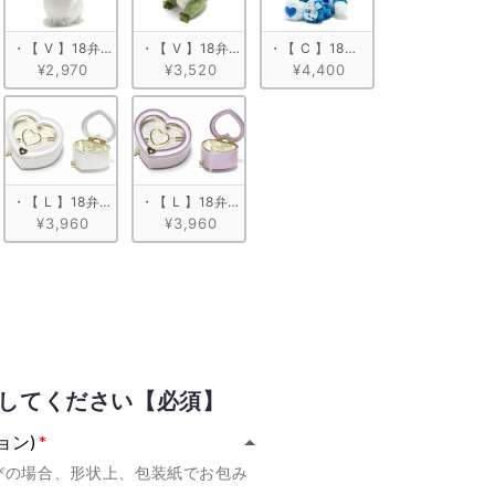
　ミケネコ
 ぬいぐるみオルゴール　ひつじ
・【 V 】18弁 ぬいぐるみオルゴール　うさぎ
・【 V 】18弁 ぬいぐるみオルゴール　ワニ
・【 C 】18弁 ぬいぐるみオルゴール
¥2,970
¥3,520
¥4,400
　ナチュラル
 木製グランドピアノ型　ブラック
・【 L 】18弁 ハート型宝石箱　ホワイト
・【 L 】18弁 ハート型宝石箱　ピンク
¥3,960
¥3,960
してください【必須】
ョン)
びの場合、形状上、包装紙でお包み