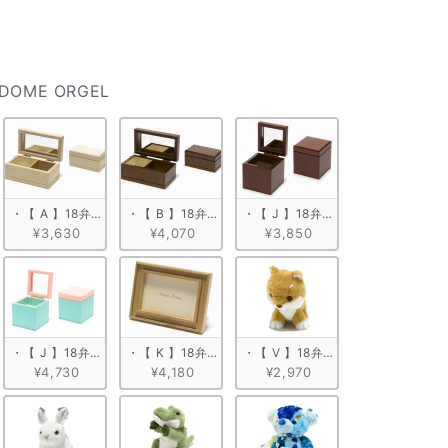
ケース（響体）
DOME ORGEL
ールド
・【 A 】18弁 白木箱角形
・【 B 】18弁 塗装箱角形（小）
・【 J 】18弁 キューブボックス
¥3,630
¥4,070
¥3,850
ク
キューブボックス ブルー
・【 J 】18弁 キューブボックス ミントグリーン
・【 K 】18弁 木製フォトフレーム
・【 V 】18弁 ぬいぐるみオルゴ
¥4,730
¥4,180
¥2,970