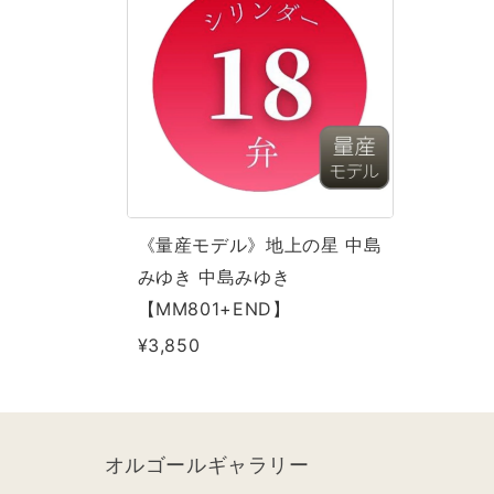
モ
デ
ル》
地
上
の
星
《量産モデル》地上の星 中島
中
みゆき 中島みゆき
島
【MM801+END】
み
¥3,850
ゆ
き
中
島
オルゴールギャラリー
み