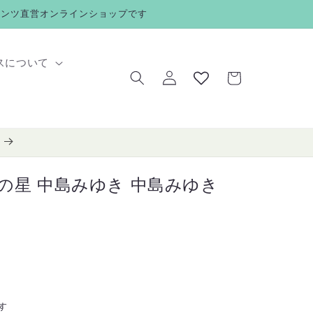
メンツ直営オンラインショップです
ロ
カ
スについて
グ
ー
イ
ト
ン
の星 中島みゆき 中島みゆき
す