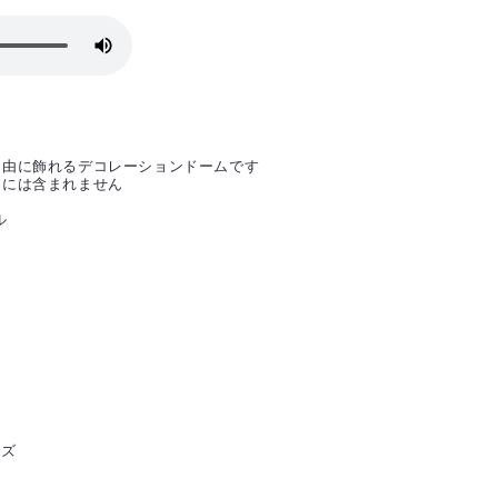
自由に飾れるデコレーションドームです
品には含まれません
ル
イズ