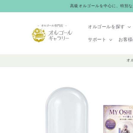
コンテ
高級オルゴールを中心に、特別な
ンツに
進む
オルゴールを探す
サポート
お客様
オ
商品情
報にス
キップ