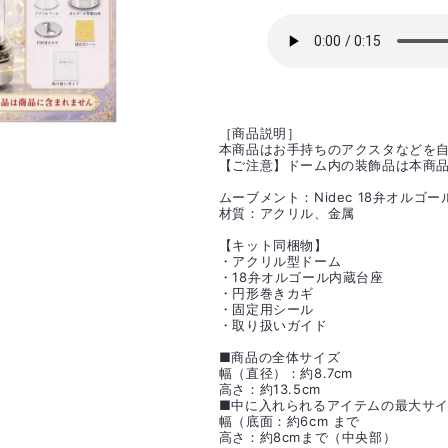
格
［商品説明］
本商品はお手持ちのアクスタなどを
【ご注意】ドーム内の装飾品は本商
ムーブメント：Nidec 18弁オルゴー
材質：アクリル、金属
【キット同梱物】
・アクリル型ドーム
・18弁オルゴール内蔵台座
・円形巻きカギ
・固定用シール
・取り扱いガイド
■商品の全体サイズ
幅（直径）：約8.7cm
高さ：約13.5cm
■中に入れられるアイテムの最大サ
幅（底面：約6cm まで
高さ：約8cmまで（中央部）