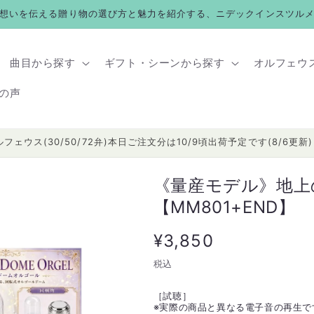
想いを伝える贈り物の選び方と魅力を紹介する、ニデックインスツル
曲目から探す
ギフト・シーンから探す
オルフェウ
の声
ルフェウス(30/50/72弁)本日ご注文分は10/9頃出荷予定です(8/6更新)
《量産モデル》地上
【MM801+END】
通
¥3,850
常
税込
価
［試聴］
※
実際の商品と異なる電子音の再生で