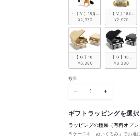
・【 V 】18弁 ぬいぐるみオルゴール
・【 V 】18弁
¥2,970
¥2,970
・【 G 】18弁 木製グランドピアノ型
・【 G 】18弁
¥6,380
¥6,380
数量
数
量
《量
《量
産
産
モ
モ
ギフトラッピングを選択
デ
デ
ラッピングの種類（有料オプシ
ル》
ル》
※ケースを「ぬいぐるみ」でお選
地
地