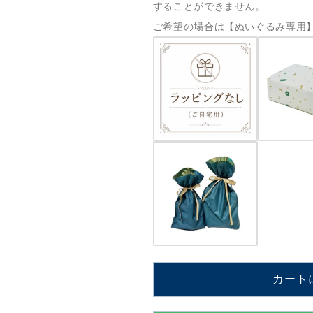
することができません。
上
上
の
の
ご希望の場合は【ぬいぐるみ専用】
星
星
中
中
島
島
み
み
ゆ
ゆ
き
き
中
中
島
島
み
み
ゆ
ゆ
き
き
【MM801+END】
【MM801+
の
の
カート
数
数
量
量