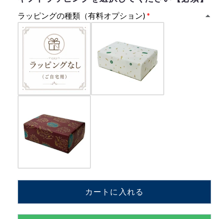
the
the
Opera
Opera
ラッピングの種類（有料オプション)
A.L.Webber/
A.L.Webber/
The
The
Music
Music
of
of
the
the
Night
Night
A.L.Webber/
A.L.Webber/
All
All
I
I
Ask
Ask
of
of
You
You
A.L.Webber
A.L.Webber
SARAH
SARAH
BRIGHTMAN【MM525J+J01】
BRIGHTMAN【MM525J+J01】
の
の
カートに入れる
数
数
量
量