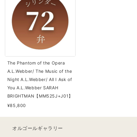
of
the
Opera
A.L.Webber/
The
Music
of
The Phantom of the Opera
the
A.L.Webber/ The Music of the
Night
Night A.L.Webber/ All I Ask of
A.L.Webber/
You A.L.Webber SARAH
All
BRIGHTMAN【MM525J+J01】
I
¥85,800
Ask
of
You
オルゴールギャラリー
A.L.Webber