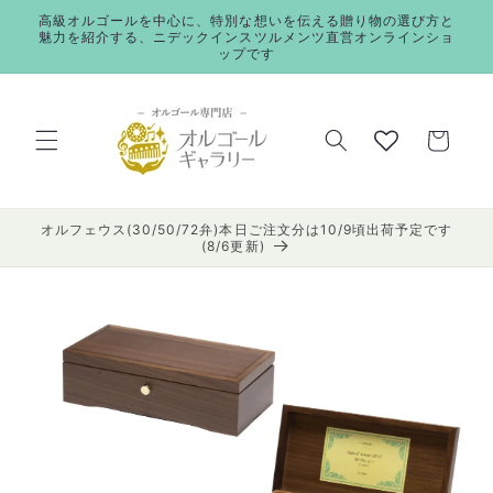
コンテ
高級オルゴールを中心に、特別な想いを伝える贈り物の選び方と
ンツに
魅力を紹介する、ニデックインスツルメンツ直営オンラインショ
進む
ップです
カ
ー
ト
オルフェウス(30/50/72弁)本日ご注文分は10/9頃出荷予定です
(8/6更新)
商品情
報にス
キップ