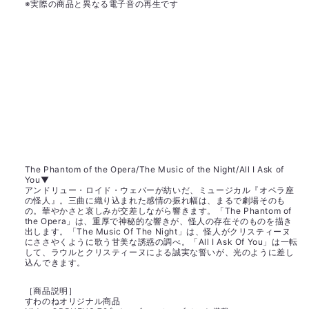
格
※
実際の商品と異なる電子音の再生です
The Phantom of the Opera/The Music of the Night/All I Ask of
You▼
アンドリュー・ロイド・ウェバーが紡いだ、ミュージカル『オペラ座
の怪人』。三曲に織り込まれた感情の振れ幅は、まるで劇場そのも
の。華やかさと哀しみが交差しながら響きます。「The Phantom of
the Opera」は、重厚で神秘的な響きが、怪人の存在そのものを描き
出します。「The Music Of The Night」は、怪人がクリスティーヌ
にささやくように歌う甘美な誘惑の調べ。「All I Ask Of You」は一転
して、ラウルとクリスティーヌによる誠実な誓いが、光のように差し
込んできます。
［商品説明］
すわのねオリジナル商品