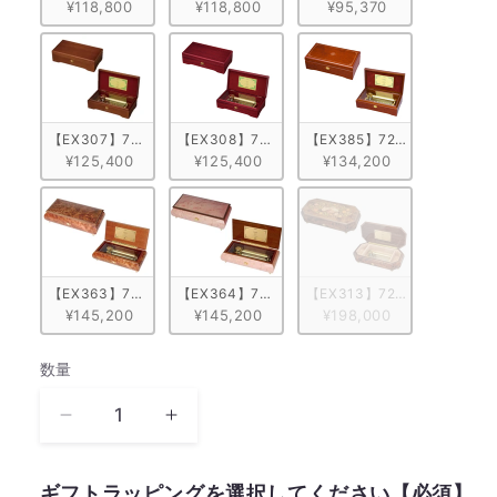
¥118,800
¥118,800
¥95,370
【EX307】72弁 ORPHEUS マホガニー　ブラウン
【EX308】72弁 ORPHEUS マホガニー　ワイン
【EX385】72弁 ORPHEU
¥125,400
¥125,400
¥134,200
【EX363】72弁 ORPHEUS 突板仕上げ　ブラウン
【EX364】72弁 ORPHEUS 突板仕上げ　ピンク
【EX313】72弁 ORPHE
¥145,200
¥145,200
¥198,000
数量
数
量
The
The
Phantom
Phantom
of
of
ギフトラッピングを選択してください【必須】