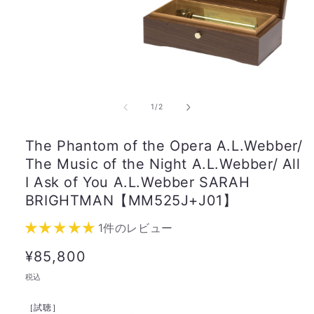
の
1
/
2
The Phantom of the Opera A.L.Webber/
The Music of the Night A.L.Webber/ All
I Ask of You A.L.Webber SARAH
BRIGHTMAN【MM525J+J01】
1件のレビュー
通
¥85,800
常
税込
価
［試聴］