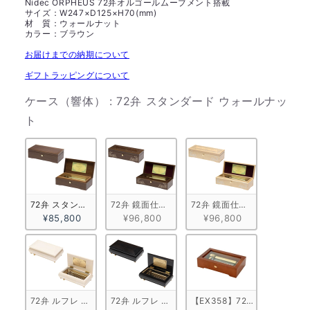
Nidec ORPHEUS 72弁オルゴールムーブメント搭載
サイズ：W247×D125×H70(mm)
材 質：ウォールナット
カラー：ブラウン
お届けまでの納期について
ギフトラッピングについて
ケース（響体）
:
72弁 スタンダード ウォールナッ
ケース（響体）
ト
72弁 スタンダード ウォールナット
72弁 鏡面仕上げ ウォールナット
72弁 鏡面仕上げ メープル
¥85,800
¥96,800
¥96,800
72弁 ルフレ ホワイト
72弁 ルフレ ブラック
【EX358】72弁 ORPHE