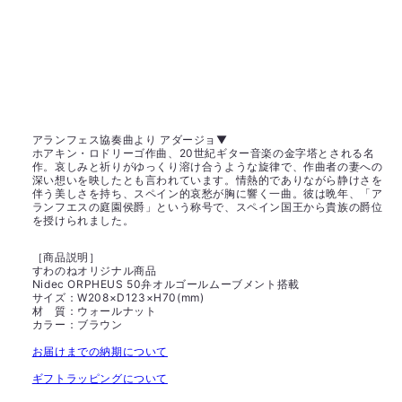
アランフェス協奏曲より アダージョ▼
ホアキン・ロドリーゴ作曲、20世紀ギター音楽の金字塔とされる名
作。哀しみと祈りがゆっくり溶け合うような旋律で、作曲者の妻への
深い想いを映したとも言われています。情熱的でありながら静けさを
伴う美しさを持ち、スペイン的哀愁が胸に響く一曲。彼は晩年、「ア
ランフエスの庭園侯爵」という称号で、スペイン国王から貴族の爵位
を授けられました。
［商品説明］
すわのねオリジナル商品
Nidec ORPHEUS 50弁オルゴールムーブメント搭載
サイズ：W208×D123×H70(mm)
材 質：ウォールナット
カラー：ブラウン
お届けまでの納期について
ギフトラッピングについて