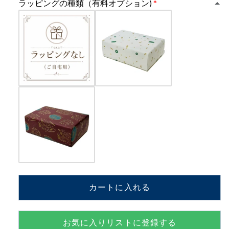
ラッピングの種類（有料オプション)
ェ
ェ
ス
ス
協
協
奏
奏
曲
曲
よ
よ
り
り
ア
ア
ダ
ダ
ー
ー
ジ
ジ
ョ
ョ
JoaquinRodrigo【MM521G+G44】
JoaquinRodrigo【MM521G+G44
の
の
カートに入れる
数
数
量
量
を
を
お気に入りリストに登録する