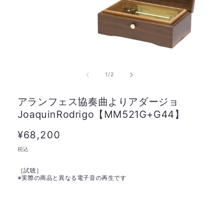
の
1
/
2
アランフェス協奏曲よりアダージョ
JoaquinRodrigo【MM521G+G44】
通
¥68,200
常
税込
価
［試聴］
格
※
実際の商品と異なる電子音の再生です