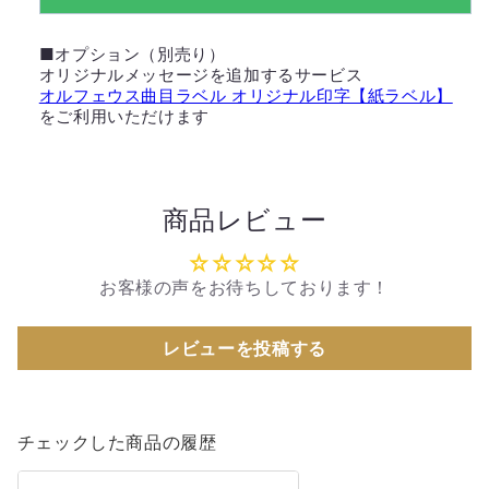
減
増
ら
や
■オプション（別売り）
す
す
オリジナルメッセージを追加するサービス
オルフェウス曲目ラベル オリジナル印字【紙ラベル】
をご利用いただけます
商品レビュー
お客様の声をお待ちしております！
レビューを投稿する
チェックした商品の履歴
ア