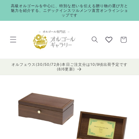
コンテ
高級オルゴールを中心に、特別な想いを伝える贈り物の選び方と
ンツに
魅力を紹介する、ニデックインスツルメンツ直営オンラインショ
進む
ップです
カ
ー
ト
オルフェウス(30/50/72弁)本日ご注文分は10/9頃出荷予定です
(8/6更新)
商品情
報にス
キップ