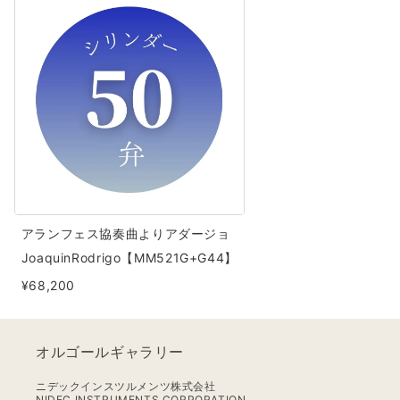
ラ
ン
フ
ェ
ス
協
奏
曲
よ
アランフェス協奏曲よりアダージョ
り
JoaquinRodrigo【MM521G+G44】
ア
¥68,200
ダ
ー
ジ
オルゴールギャラリー
ョ
JoaquinRodrigo【MM521G+G44】
ニデックインスツルメンツ株式会社
NIDEC INSTRUMENTS CORPORATION