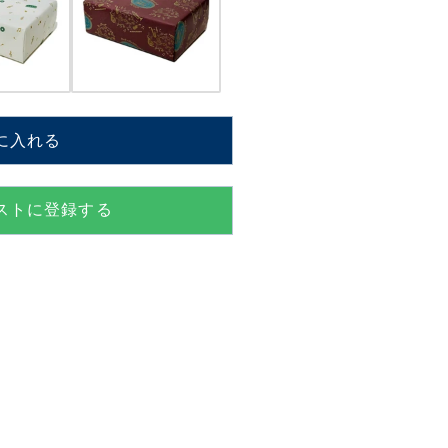
に入れる
+ARM】
i【MM310S+ARM】
ストに登録する