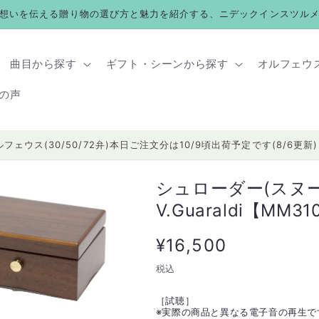
想いを伝える贈り物の選び方と魅力を紹介する、ニデックインスツル
曲目から探す
ギフト・シーンから探す
オルフェウ
の声
ルフェウス(30/50/72弁)本日ご注文分は10/9頃出荷予定です(8/6更新)
シュローダー(スヌ
V.Guaraldi【MM3
通
¥16,500
常
税込
価
［試聴］
※
実際の商品と異なる電子音の再生で