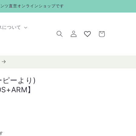
メンツ直営オンラインショップです
ロ
カ
スについて
グ
ー
イ
ト
ン
ーピーより)
10S+ARM】
す