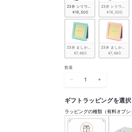
23弁 シリウス ウォールナット
23弁 シリウス 
¥16,500
¥16,500
23弁 ましかくパステルフレーム　ミ
23弁 ましかく
¥7,480
¥7,480
数量
数
量
シ
シ
ュ
ュ
ロ
ロ
ギフトラッピングを選択
ー
ー
ラッピングの種類（有料オプシ
ダ
ダ
ー
ー
(ス
(ス