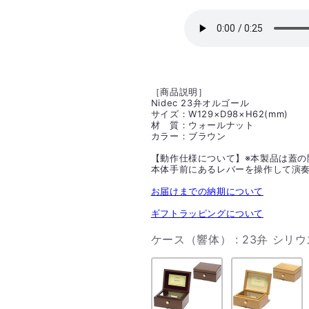
格
［商品説明］
Nidec 23弁オルゴール
サイズ：W129×D98×H62(mm)
材 質：ウォールナット
カラー：ブラウン
【動作仕様について】※本製品は蓋の
本体手前にあるレバーを操作して演
お届けまでの納期について
ギフトラッピングについて
ケース（響体）
:
23弁 シリ