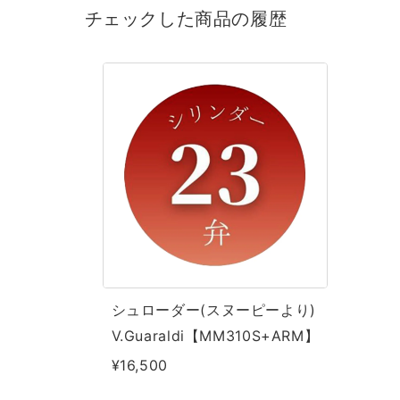
チェックした商品の履歴
シ
ュ
ロ
ー
ダ
ー
(ス
ヌ
ー
ピ
シュローダー(スヌーピーより)
ー
V.Guaraldi【MM310S+ARM】
よ
¥16,500
り)