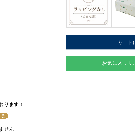
ヌ
ヌ
ー
ー
ピ
ピ
ー
ー
よ
よ
カート
り)
り)
V.Guaraldi【MM310S
V.Guarald
の
の
お気に入りリ
数
数
量
量
を
を
減
増
ら
や
おります！
す
す
する
ません