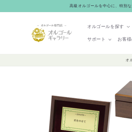
コンテ
高級オルゴールを中心に、特別な
ンツに
進む
オルゴールを探す
サポート
お客様
オ
商品情
報にス
キップ