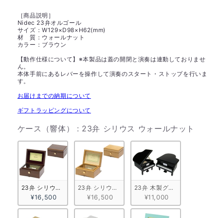
［商品説明］
Nidec 23弁オルゴール
サイズ：W129×D98×H62(mm)
材 質：ウォールナット
カラー：ブラウン
【動作仕様について】※本製品は蓋の開閉と演奏は連動しておりませ
ん。
本体手前にあるレバーを操作して演奏のスタート・ストップを行いま
す。
お届けまでの納期について
ギフトラッピングについて
ケー
ケース（響体）
:
23弁 シリウス ウォールナット
23弁 シリウス ウォールナット
23弁 シリウス メープル
23弁 木製グランドピアノ型
¥16,500
¥16,500
¥11,000