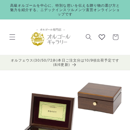
コンテ
高級オルゴールを中心に、特別な想いを伝える贈り物の選び方と
ンツに
魅力を紹介する、ニデックインスツルメンツ直営オンラインショ
進む
ップです
カ
ー
ト
オルフェウス(30/50/72弁)本日ご注文分は10/9頃出荷予定です
(8/6更新)
商品情
報にス
キップ