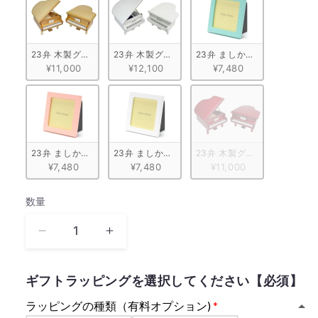
23弁 木製グランドピアノ型　ナチュラル
23弁 木製グランドピアノ型　ホワイト
23弁 ましかくパステルフレ
¥11,000
¥12,100
¥7,480
23弁 ましかくパステルフレーム　ピンク
23弁 ましかくパステルフレーム　ホワイト
23弁 木製グランドピアノ型
¥7,480
¥7,480
¥11,000
数量
数
量
さ
さ
く
く
ら
ら
ギフトラッピングを選択してください【必須】
さ
さ
ラッピングの種類（有料オプション)
く
く