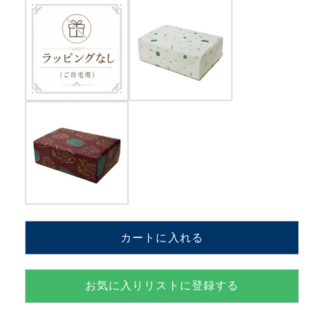
ら
ら
不
不
詳
詳
【MM310S+AC】
【MM310S+AC】
の
の
数
数
量
量
を
を
減
増
ら
や
す
す
カートに入れる
お気に入りリストに登録する