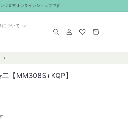
メンツ直営オンラインショップです
ロ
カ
スについて
グ
ー
イ
ト
ン
二【MM308S+KQP】
す