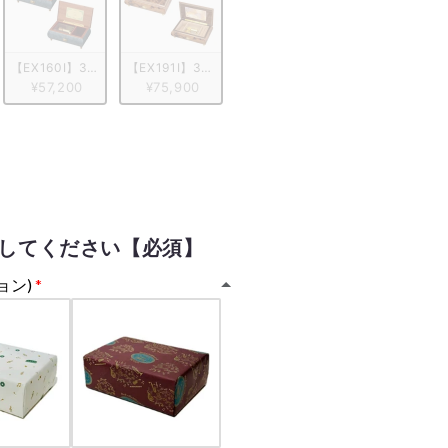
タリア象嵌小物入れ付き　ブルー/ヴァイオリン柄
弁 ORPHEUS イタリア象嵌小物入れ付き　レッド/花柄
【EX160I】30弁 ORPHEUS 突板仕上げ　ブルーブラウン
【EX191I】30弁 ORPHEUS イタリア象嵌小物入れ
¥57,200
¥75,900
してください【必須】
ョン)
KQP】