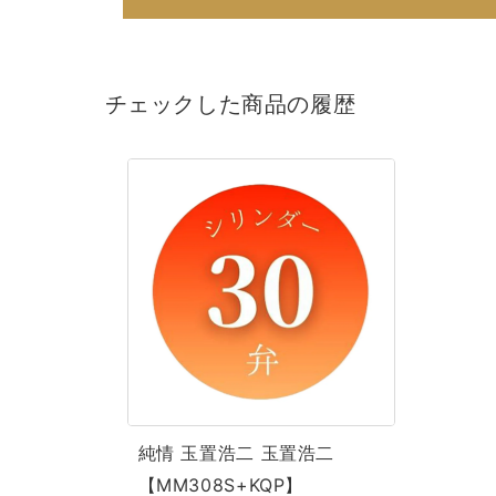
チェックした商品の履歴
純
情
玉
置
浩
二
玉
置
浩
純情 玉置浩二 玉置浩二
二
【MM308S+KQP】
【MM308S+KQP】