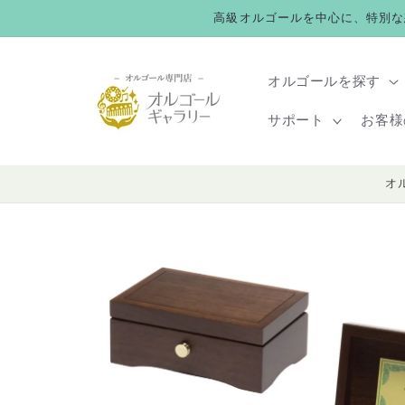
コンテ
高級オルゴールを中心に、特別な
ンツに
進む
オルゴールを探す
サポート
お客様
オ
商品情
報にス
キップ