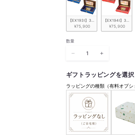
【EX193I】30弁 ORPHEUS イ
【EX194I】30
¥75,900
¥75,900
数量
数
量
純
純
情
情
玉
玉
ギフトラッピングを選択
置
置
ラッピングの種類（有料オプシ
浩
浩
二
二
玉
玉
置
置
浩
浩
二
二
【MM308S+KQP】
【MM308S+