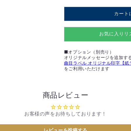
の
の
カート
数
数
量
量
を
を
お気に入りリ
減
増
ら
や
■オプション（別売り）
す
す
オリジナルメッセージを追加す
曲目ラベル オリジナル印字【紙
をご利用いただけます
商品レビュー
お客様の声をお待ちしております！
レビューを投稿する