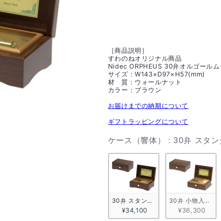
［商品説明］
すわのねオリジナル商品
Nidec ORPHEUS 30弁オルゴー
サイズ：W143×D97×H57(mm)
材 質：ウォールナット
カラー：ブラウン
お届けまでの納期について
ギフトラッピングについて
ケース（響体）
:
30弁 スタ
30弁 スタンダード ウォールナット
30弁 小物入れ付
¥34,100
¥36,300