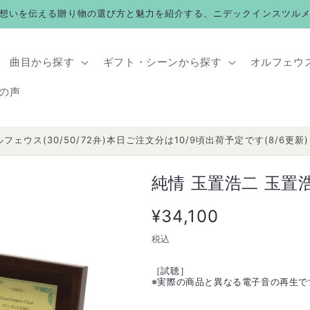
想いを伝える贈り物の選び方と魅力を紹介する、ニデックインスツル
曲目から探す
ギフト・シーンから探す
オルフェウ
の声
ルフェウス(30/50/72弁)本日ご注文分は10/9頃出荷予定です(8/6更新)
純情 玉置浩二 玉置浩
通
¥34,100
常
税込
価
［試聴］
※
実際の商品と異なる電子音の再生で
格