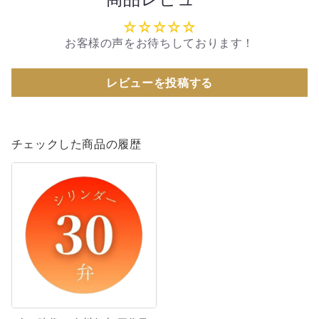
お客様の声をお待ちしております！
レビューを投稿する
チェックした商品の履歴
次
の
時
代
へ
春
川
仁