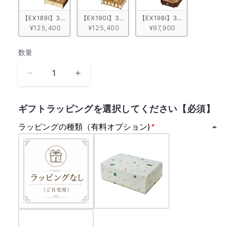
【EX189I】30弁 ORPHEUS イタリア象嵌小物入れ付き モノトーン
【EX190I】30弁 ORPHEUS イタリア象嵌小物
【EX198I】30弁 ORPHE
¥125,400
¥125,400
¥97,900
数量
数
量
次
次
の
の
時
時
ギフトラッピングを選択してください【必須】
代
代
ラッピングの種類（有料オプション)
へ
へ
春
春
川
川
仁
仁
志
志
三
三
代
代
目
目