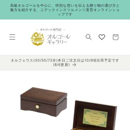
コンテ
高級オルゴールを中心に、特別な想いを伝える贈り物の選び方と
ンツに
魅力を紹介する、ニデックインスツルメンツ直営オンラインショ
進む
ップです
カ
ー
ト
オルフェウス(30/50/72弁)本日ご注文分は10/9頃出荷予定です
(8/6更新)
商品情
報にス
キップ