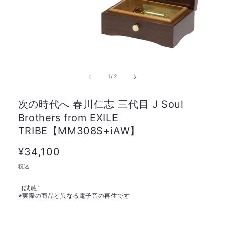
の
1
/
2
次の時代へ 春川仁志 三代目 J Soul
Brothers from EXILE
TRIBE【MM308S+iAW】
通
¥34,100
常
税込
価
［試聴］
格
※
実際の商品と異なる電子音の再生です