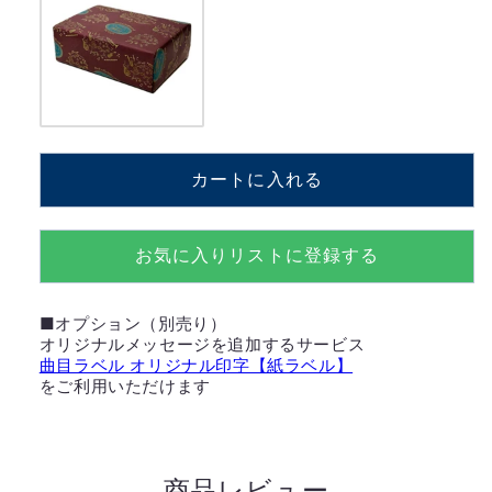
J
J
Soul
Soul
Brothers
Brothers
from
from
EXILE
EXILE
TRIBE【MM308S+iAW】
TRIBE【MM308S+iAW】
の
の
カートに入れる
数
数
量
量
お気に入りリストに登録する
を
を
減
増
ら
や
■オプション（別売り）
す
す
オリジナルメッセージを追加するサービス
曲目ラベル オリジナル印字【紙ラベル】
をご利用いただけます
商品レビュー