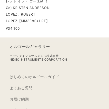
レット イット ゴー(Let It
(Let
Go) KRISTEN ANDERSON-
It
LOPEZ、ROBERT
Go)
LOPEZ【MM308S+HRF】
KRISTEN
¥34,100
ANDERSON-
LOPEZ、
ROBERT
オルゴールギャラリー
LOPEZ【MM308S+HRF】
ニデックインスツルメンツ株式会社
NIDEC INSTRUMENTS CORPORATION
はじめてのオルゴールガイド
よくある質問
お届け納期