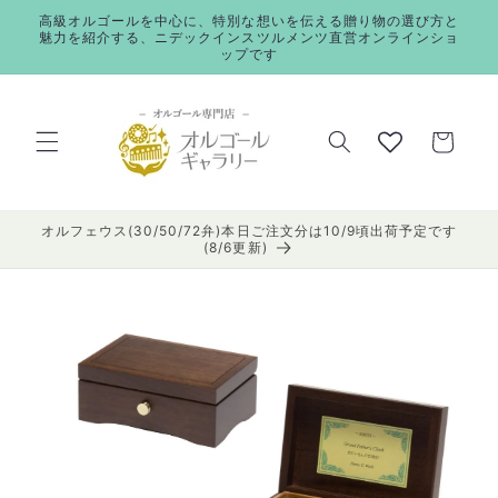
コンテ
高級オルゴールを中心に、特別な想いを伝える贈り物の選び方と
ンツに
魅力を紹介する、ニデックインスツルメンツ直営オンラインショ
進む
ップです
カ
ー
ト
オルフェウス(30/50/72弁)本日ご注文分は10/9頃出荷予定です
(8/6更新)
商品情
報にス
キップ