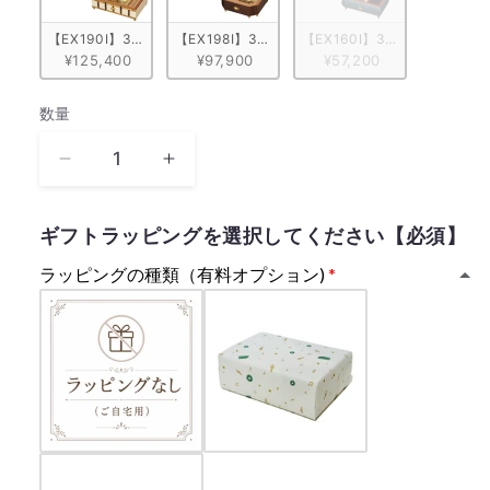
【EX190I】30弁 ORPHEUS イタリア象嵌小物入れ付き 格子
【EX198I】30弁 ORPHEUS イタリア象嵌小物
【EX160I】30弁 ORPHE
¥125,400
¥97,900
¥57,200
数量
数
量
レ
レ
ッ
ッ
ト
ト
ギフトラッピングを選択してください【必須】
イ
イ
ラッピングの種類（有料オプション)
ッ
ッ
ト
ト
ゴ
ゴ
ー
ー
(Let
(Let
It
It
Go)
Go)
KRISTEN
KRISTEN