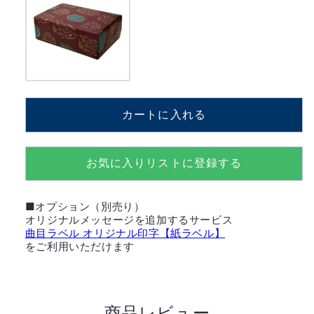
ANDERSON-
ANDERSON-
LOPEZ、
LOPEZ、
ROBERT
ROBERT
LOPEZ【MM308S+HRF】
LOPEZ【MM308S+HRF】
の
の
数
数
量
量
カートに入れる
を
を
減
増
ら
や
お気に入りリストに登録する
す
す
■オプション（別売り）
オリジナルメッセージを追加するサービス
曲目ラベル オリジナル印字【紙ラベル】
をご利用いただけます
商品レビュー