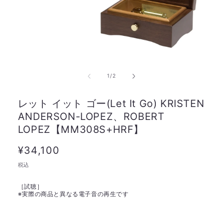
の
1
/
2
レット イット ゴー(Let It Go) KRISTEN
ANDERSON-LOPEZ、ROBERT
LOPEZ【MM308S+HRF】
通
¥34,100
常
税込
価
［試聴］
格
※
実際の商品と異なる電子音の再生です