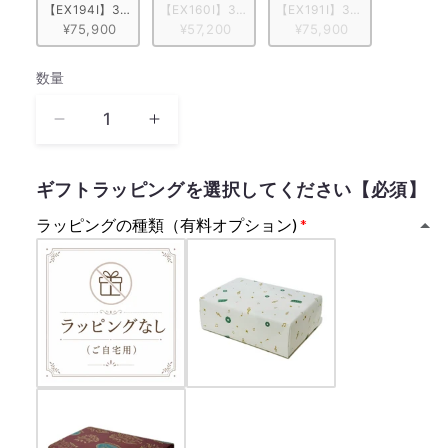
【EX194I】30弁 ORPHEUS イタリア象嵌小物入れ付き　レッド/花柄
【EX160I】30弁 ORPHEUS 突板仕上げ　ブル
【EX191I】30弁 ORPH
¥75,900
¥57,200
¥75,900
数量
数
量
Lifetime
Lifetime
Love
Love
高
高
ギフトラッピングを選択してください【必須】
見
見
ラッピングの種類（有料オプション)
沢
沢
俊
俊
彦
彦
THE
THE
ALFEE【MM308S+HGT】
ALFEE【MM308S+HGT】
の
の
数
数
量
量
を
を