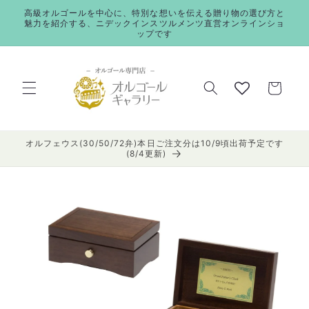
コンテ
高級オルゴールを中心に、特別な想いを伝える贈り物の選び方と
ンツに
魅力を紹介する、ニデックインスツルメンツ直営オンラインショ
進む
ップです
カ
ー
ト
オルフェウス(30/50/72弁)本日ご注文分は10/9頃出荷予定です
(8/4更新)
商品情
報にス
キップ