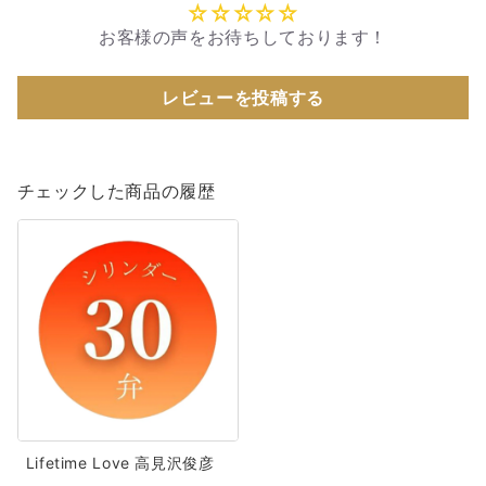
お客様の声をお待ちしております！
レビューを投稿する
チェックした商品の履歴
Lifetime
Love
高
見
沢
俊
彦
THE
Lifetime Love 高見沢俊彦
ALFEE【MM308S+HGT】