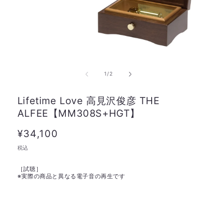
の
1
/
2
Lifetime Love 高見沢俊彦 THE
ALFEE【MM308S+HGT】
通
¥34,100
常
税込
価
［試聴］
格
※
実際の商品と異なる電子音の再生です