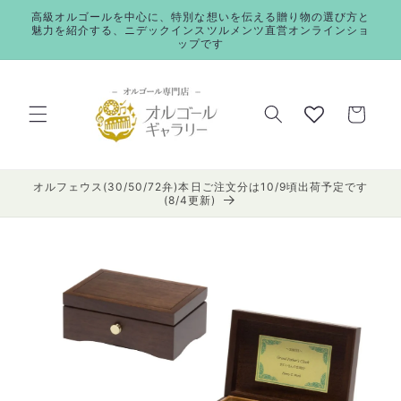
コンテ
高級オルゴールを中心に、特別な想いを伝える贈り物の選び方と
ンツに
魅力を紹介する、ニデックインスツルメンツ直営オンラインショ
進む
ップです
カ
ー
ト
オルフェウス(30/50/72弁)本日ご注文分は10/9頃出荷予定です
(8/4更新)
商品情
報にス
キップ