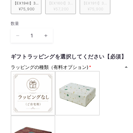
【EX194I】30弁 ORPHEUS イタリア象嵌小物入れ付き　レッド/花柄
【EX160I】30弁 ORPHEUS 突板仕上げ　ブル
【EX191I】30弁 ORPH
¥75,900
¥57,200
¥75,900
数量
数
量
車
車
輪
輪
の
の
ギフトラッピングを選択してください【必須】
唄
唄
ラッピングの種類（有料オプション)
藤
藤
原
原
基
基
央
央
BUMP
BUMP
OF
OF
CHICKEN【MM308S+GFJ】
CHICKEN【MM308S+GFJ】
の
の
数
数