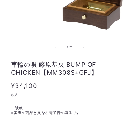
の
1
/
2
車輪の唄 藤原基央 BUMP OF
CHICKEN【MM308S+GFJ】
通
¥34,100
常
税込
価
［試聴］
格
※
実際の商品と異なる電子音の再生です