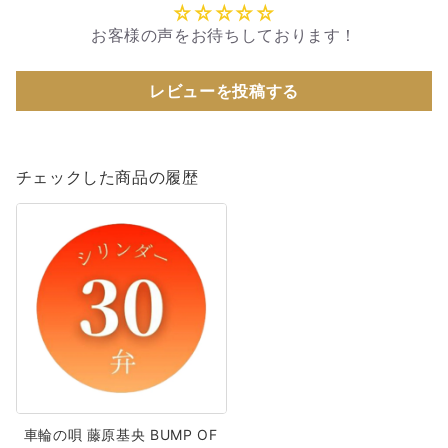
お客様の声をお待ちしております！
レビューを投稿する
チェックした商品の履歴
車
輪
の
唄
藤
原
基
央
BUMP
車輪の唄 藤原基央 BUMP OF