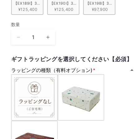
【EX189I】30弁 ORPHEUS イタリア象嵌小物入れ付き モノトーン
【EX190I】30弁 ORPHEUS イタリア象嵌小物
【EX198I】30弁 ORPHE
¥125,400
¥125,400
¥97,900
数量
数
量
キ
キ
セ
セ
キ
キ
ギフトラッピングを選択してください【必須】
GReeeeN
GReeeeN
ラッピングの種類（有料オプション)
GReeeeN【MM308S+GAX】
GReeeeN【MM308S+GAX】
の
の
数
数
量
量
を
を
減
増
ら
や
す
す