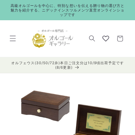
コンテ
高級オルゴールを中心に、特別な想いを伝える贈り物の選び方と
ンツに
魅力を紹介する、ニデックインスツルメンツ直営オンラインショ
進む
ップです
カ
ー
ト
オルフェウス(30/50/72弁)本日ご注文分は10/9頃出荷予定です
(8/6更新)
商品情
報にス
キップ