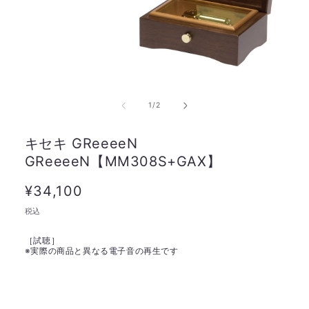
の
1
/
2
キセキ GReeeeN
GReeeeN【MM308S+GAX】
通
¥34,100
常
税込
価
［試聴］
格
※
実際の商品と異なる電子音の再生です