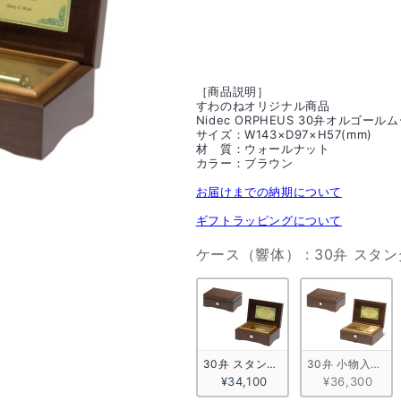
［商品説明］
すわのねオリジナル商品
Nidec ORPHEUS 30弁オルゴー
サイズ：W143×D97×H57(mm)
材 質：ウォールナット
カラー：ブラウン
お届けまでの納期について
ギフトラッピングについて
ケース（響体）
:
30弁 スタ
30弁 スタンダード ウォールナット
30弁 小物入れ付
¥34,100
¥36,300