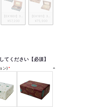
タリア象嵌小物入れ付き　ブルー/ヴァイオリン柄
弁 ORPHEUS イタリア象嵌小物入れ付き　レッド/花柄
【EX160I】30弁 ORPHEUS 突板仕上げ　ブルーブラウン
【EX191I】30弁 ORPHEUS イタリア象嵌小物入れ
¥57,200
¥75,900
してください【必須】
ョン)