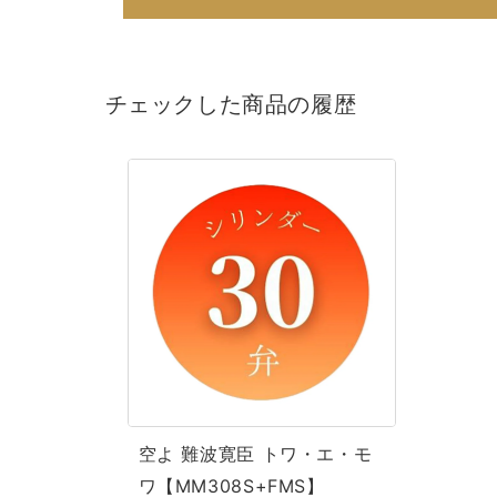
チェックした商品の履歴
空
よ
難
波
寛
臣
ト
ワ・
エ・
空よ 難波寛臣 トワ・エ・モ
モ
ワ【MM308S+FMS】
ワ