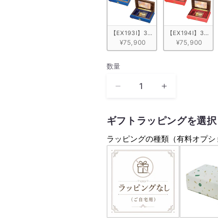
【EX193I】30弁 ORPHEUS イ
【EX194I】30
¥75,900
¥75,900
数量
数
量
空
空
よ
よ
難
難
ギフトラッピングを選択
波
波
ラッピングの種類（有料オプシ
寛
寛
臣
臣
ト
ト
ワ・
ワ・
エ・
エ・
モ
モ
ワ
ワ