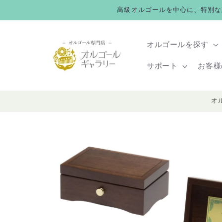
コンテ
高級オルゴールを中心に、特別な
ンツに
進む
オルゴールを探す
サポート
お客様
オ
商品情
報にス
キップ