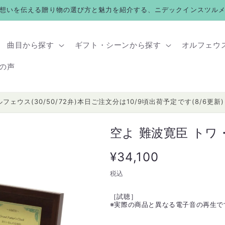
想いを伝える贈り物の選び方と魅力を紹介する、ニデックインスツル
曲目から探す
ギフト・シーンから探す
オルフェウ
の声
ルフェウス(30/50/72弁)本日ご注文分は10/9頃出荷予定です(8/6更新)
空よ 難波寛臣 トワ
通
¥34,100
常
税込
価
［試聴］
※
実際の商品と異なる電子音の再生で
格