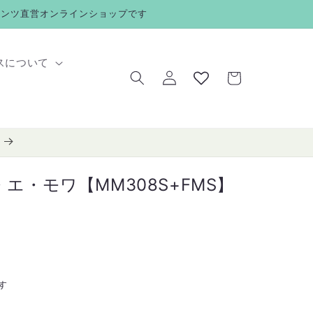
メンツ直営オンラインショップです
ロ
カ
スについて
グ
ー
イ
ト
ン
・エ・モワ【MM308S+FMS】
す