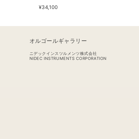
¥34,100
【MM308S+FMS】
オルゴールギャラリー
ニデックインスツルメンツ株式会社
NIDEC INSTRUMENTS CORPORATION