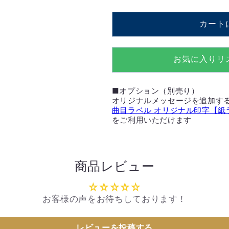
【MM308S+FMS】
【MM308S+
カート
の
の
数
数
量
量
お気に入りリ
を
を
減
増
■オプション（別売り）
ら
や
オリジナルメッセージを追加す
す
す
曲目ラベル オリジナル印字【紙
をご利用いただけます
商品レビュー
お客様の声をお待ちしております！
レビューを投稿する