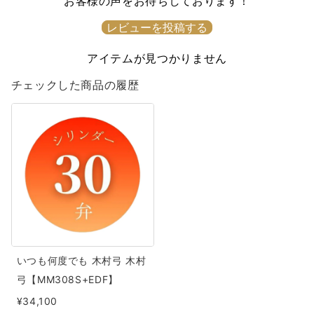
お客様の声をお待ちしております！
レビューを投稿する
アイテムが見つかりません
チェックした商品の履歴
い
つ
も
何
度
で
も
木
いつも何度でも 木村弓 木村
村
弓【MM308S+EDF】
弓
¥34,100
木