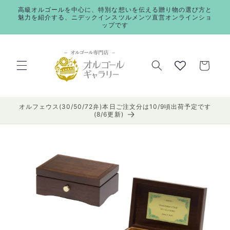
コンテ
高級オルゴールを中心に、特別な想いを伝える贈り物の選び方と
ンツに
魅力を紹介する、ニデックインスツルメンツ直営オンラインショ
進む
ップです
カ
ー
ト
オルフェウス(30/50/72弁)本日ご注文分は10/9頃出荷予定です
(8/6更新)
商品情
報にス
キップ