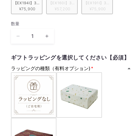
【EX194I】30弁 ORPHEUS イタリア象嵌小物入れ付き　レッド/花柄
【EX160I】30弁 ORPHEUS 突板仕上げ　ブル
【EX191I】30弁 ORPH
¥75,900
¥57,200
¥75,900
数量
数
量
い
い
つ
つ
も
も
ギフトラッピングを選択してください【必須】
何
何
ラッピングの種類（有料オプション)
度
度
で
で
も
も
木
木
村
村
弓
弓
木
木
村
村
弓
弓