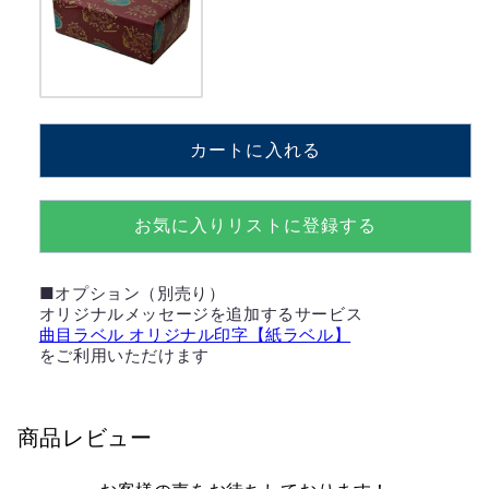
【MM308S+EDF】
【MM308S+EDF】
の
の
数
数
量
量
を
を
カートに入れる
減
増
ら
や
す
す
お気に入りリストに登録する
■オプション（別売り）
オリジナルメッセージを追加するサービス
曲目ラベル オリジナル印字【紙ラベル】
をご利用いただけます
商品レビュー