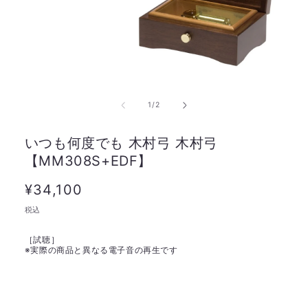
の
1
/
2
いつも何度でも 木村弓 木村弓
【MM308S+EDF】
通
¥34,100
常
税込
価
［試聴］
格
※
実際の商品と異なる電子音の再生です