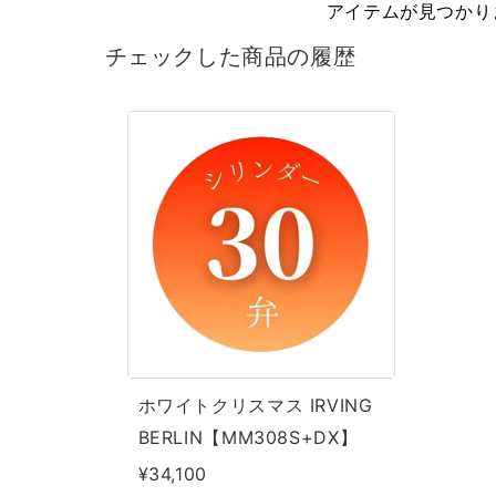
アイテムが見つかり
チェックした商品の履歴
ホ
ワ
イ
ト
ク
リ
ス
マ
ス
ホワイトクリスマス IRVING
IRVING
BERLIN【MM308S+DX】
BERLIN【MM308S+DX】
¥34,100