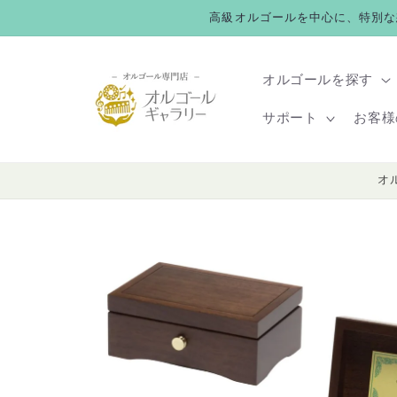
コンテ
高級オルゴールを中心に、特別な
ンツに
進む
オルゴールを探す
サポート
お客様
オ
商品情
報にス
キップ