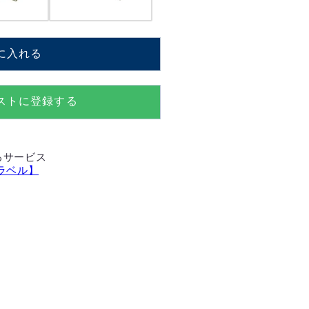
X】
M308S+DX】
に入れる
ストに登録する
るサービス
ラベル】