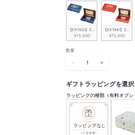
【EX193I】30弁 ORPHEUS イ
【EX194I】30
¥75,900
¥75,900
数量
数
量
ホ
ホ
ワ
ワ
イ
イ
ギフトラッピングを選択
ト
ト
ラッピングの種類（有料オプシ
ク
ク
リ
リ
ス
ス
マ
マ
ス
ス