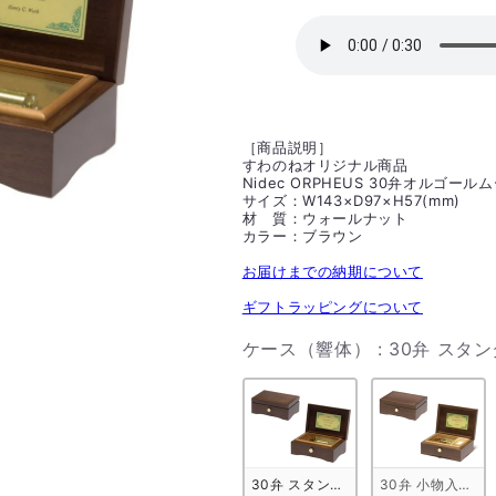
格
［商品説明］
すわのねオリジナル商品
Nidec ORPHEUS 30弁オルゴー
サイズ：W143×D97×H57(mm)
材 質：ウォールナット
カラー：ブラウン
お届けまでの納期について
ギフトラッピングについて
ケース（響体）
:
30弁 スタ
30弁 スタンダード ウォールナット
30弁 小物入れ付