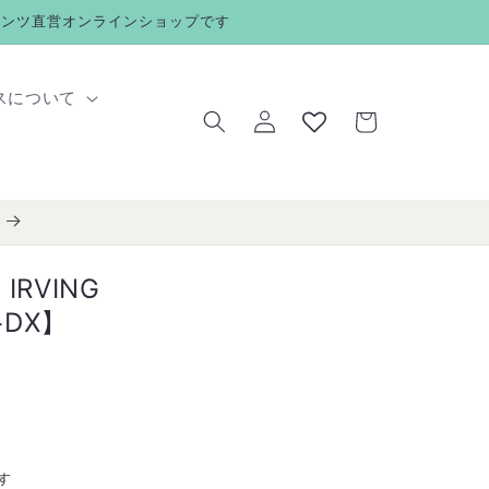
メンツ直営オンラインショップです
ロ
カ
スについて
グ
ー
イ
ト
ン
RVING
+DX】
す