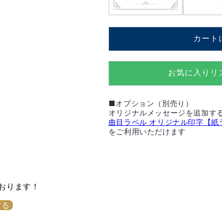
IRVING
IRVING
BERLIN【MM308S+D
BERLIN【M
の
の
数
数
カート
量
量
を
を
お気に入りリ
減
増
ら
や
す
す
■オプション（別売り）
オリジナルメッセージを追加す
曲目ラベル オリジナル印字【紙
をご利用いただけます
おります！
する