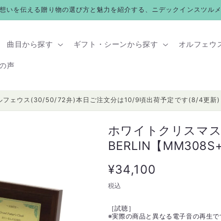
想いを伝える贈り物の選び方と魅力を紹介する、ニデックインスツル
曲目から探す
ギフト・シーンから探す
オルフェウ
の声
ルフェウス(30/50/72弁)本日ご注文分は10/9頃出荷予定です(8/4更新)
ホワイトクリスマス I
BERLIN【MM308S
通
¥34,100
常
税込
価
［試聴］
※
実際の商品と異なる電子音の再生で