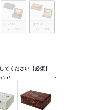
タリア象嵌小物入れ付き　ブルー/ヴァイオリン柄
弁 ORPHEUS イタリア象嵌小物入れ付き　レッド/花柄
【EX160I】30弁 ORPHEUS 突板仕上げ　ブルーブラウン
【EX191I】30弁 ORPHEUS イタリア象嵌小物入れ
¥57,200
¥75,900
してください【必須】
ョン)