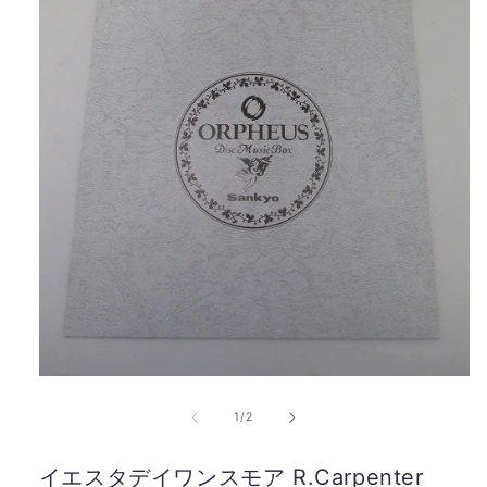
の
1
/
2
イエスタデイワンスモア R.Carpenter