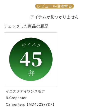
Carpenters【MD452S+YD7】
Carpenters【MD452S+YD7】
レビューを投稿する
の
の
数
数
アイテムが見つかりません
量
量
チェックした商品の履歴
を
を
減
増
イ
ら
や
エ
す
す
ス
タ
デ
イ
ワ
ン
ス
イエスタデイワンスモア
モ
R.Carpenter
ア
Carpenters【MD452S+YD7】
R.Carpenter