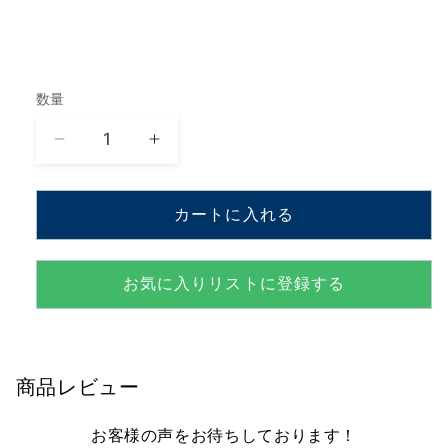
数量
数
量
イ
イ
エ
エ
ス
ス
カートに入れる
タ
タ
デ
デ
イ
イ
お気に入りリストに登録する
ワ
ワ
ン
ン
ス
ス
モ
モ
商品レビュー
ア
ア
R.Carpenter
R.Carpenter
お客様の声をお待ちしております！