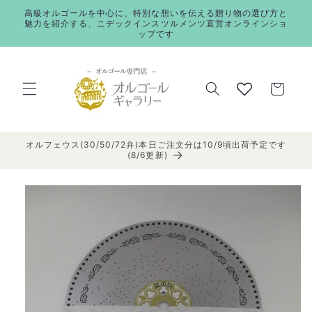
コンテ
高級オルゴールを中心に、特別な想いを伝える贈り物の選び方と
ンツに
魅力を紹介する、ニデックインスツルメンツ直営オンラインショ
進む
ップです
カ
ー
ト
オルフェウス(30/50/72弁)本日ご注文分は10/9頃出荷予定です
(8/6更新)
商品情
報にス
キップ