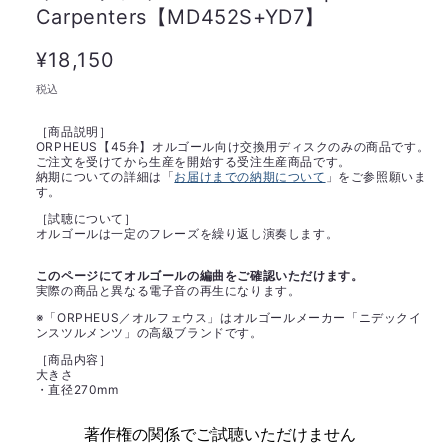
Carpenters【MD452S+YD7】
通
¥18,150
常
税込
価
［商品説明］
格
ORPHEUS【45弁】オルゴール向け交換用ディスクのみの商品です。
ご注文を受けてから生産を開始する受注生産商品です。
納期についての詳細は「
お届けまでの納期について
」をご参照願いま
す。
［試聴について］
オルゴールは一定のフレーズを繰り返し演奏します。
このページにてオルゴールの編曲をご確認いただけます。
実際の商品と異なる電子音の再生になります。
※「ORPHEUS／オルフェウス」はオルゴールメーカー「ニデックイ
ンスツルメンツ」の高級ブランドです。
［商品内容］
大きさ
・直径270mm