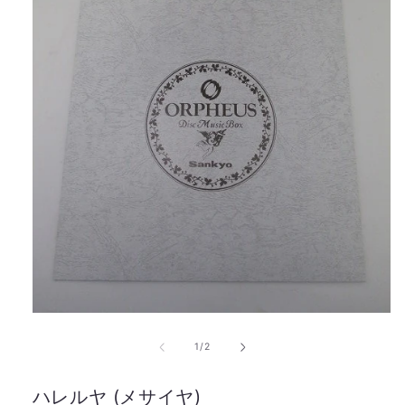
の
1
/
2
ハレルヤ (メサイヤ)