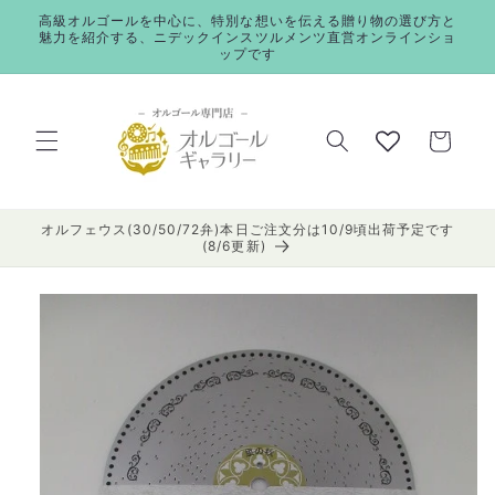
コンテ
高級オルゴールを中心に、特別な想いを伝える贈り物の選び方と
ンツに
魅力を紹介する、ニデックインスツルメンツ直営オンラインショ
進む
ップです
カ
ー
ト
オルフェウス(30/50/72弁)本日ご注文分は10/9頃出荷予定です
(8/6更新)
商品情
報にス
キップ