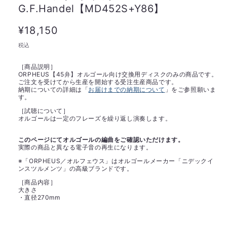
G.F.Handel【MD452S+Y86】
通
¥18,150
常
税込
価
［商品説明］
格
ORPHEUS【45弁】オルゴール向け交換用ディスクのみの商品です。
ご注文を受けてから生産を開始する受注生産商品です。
納期についての詳細は「
お届けまでの納期について
」をご参照願いま
す。
［試聴について］
オルゴールは一定のフレーズを繰り返し演奏します。
このページにてオルゴールの編曲をご確認いただけます。
実際の商品と異なる電子音の再生になります。
※「ORPHEUS／オルフェウス」はオルゴールメーカー「ニデックイ
ンスツルメンツ」の高級ブランドです。
［商品内容］
大きさ
・直径270mm