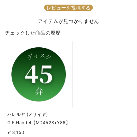
を
を
レビューを投稿する
減
増
ら
や
アイテムが見つかりません
す
す
チェックした商品の履歴
ハ
レ
ル
ヤ
(メ
サ
イ
ヤ)
G.F.Handel【MD452S+Y86】
ハレルヤ (メサイヤ)
G.F.Handel【MD452S+Y86】
¥18,150