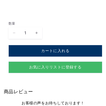
数量
数
量
ハ
ハ
レ
レ
ル
ル
カートに入れる
ヤ
ヤ
(メ
(メ
サ
サ
お気に入りリストに登録する
イ
イ
ヤ)
ヤ)
G.F.Handel【MD452S+Y86】
G.F.Handel【MD452S+Y86】
の
の
商品レビュー
数
数
お客様の声をお待ちしております！
量
量