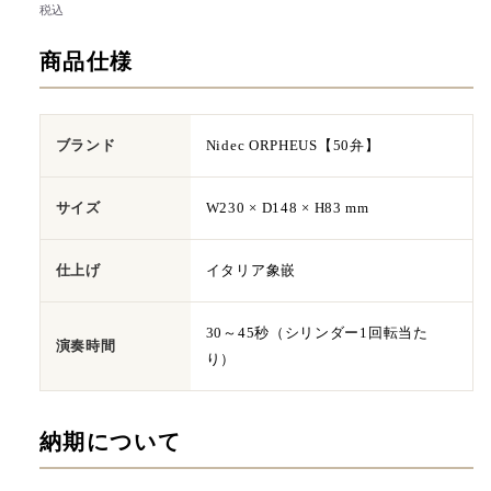
常
税込
価
商品仕様
格
ブランド
Nidec ORPHEUS【50弁】
サイズ
W230 × D148 × H83 mm
仕上げ
イタリア象嵌
30～45秒（シリンダー1回転当た
演奏時間
り）
納期について