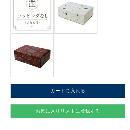
生
生
日
日
に
に
人
人
気】
気】
【EX246】
【EX246】
50
50
弁
弁
ORPHEUS
ORPHEUS
イ
イ
タ
タ
リ
リ
カートに入れる
ア
ア
象
象
嵌
嵌
お気に入りリストに登録する
ブ
ブ
ラ
ラ
ウ
ウ