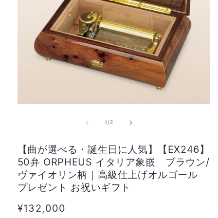
の
1
/
2
【曲が選べる・誕生日に人気】【EX246】
50弁 ORPHEUS イタリア象嵌 ブラウン/
ヴァイオリン柄｜高級仕上げオルゴール
プレゼント お祝いギフト
通
¥132,000