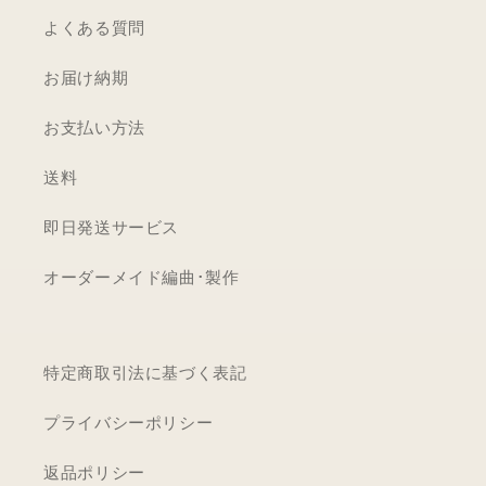
減
増
ウ
よくある質問
ら
や
ン/
す
す
お届け納期
ヴ
ァ
お支払い方法
イ
オ
送料
リ
即日発送サービス
ン
柄
オーダーメイド編曲･製作
｜
高
級
特定商取引法に基づく表記
仕
上
プライバシーポリシー
げ
オ
返品ポリシー