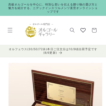
コンテ
高級オルゴールを中心に、特別な想いを伝える贈り物の選び方と
ンツに
魅力を紹介する、ニデックインスツルメンツ直営オンラインショ
進む
ップです
カ
ー
ト
オルフェウス(30/50/72弁)本日ご注文分は10/9頃出荷予定です
(8/6更新)
商品情
報にス
キップ