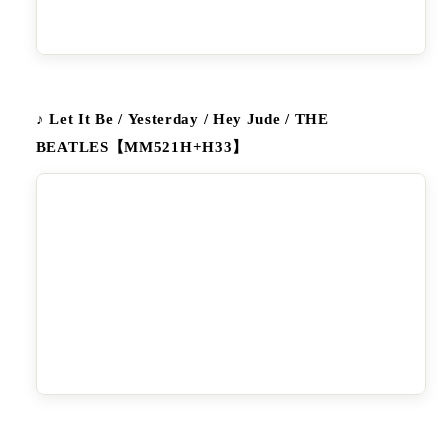
♪ Let It Be / Yesterday / Hey Jude / THE
BEATLES【MM521H+H33】