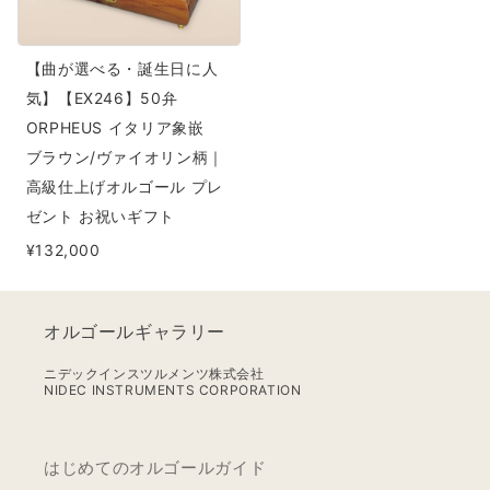
生
ー
ー
日
ル
ル
【曲が選べる・誕生日に人
に
プ
プ
気】【EX246】50弁
人
レ
レ
ORPHEUS イタリア象嵌
気】
ゼ
ゼ
ブラウン/ヴァイオリン柄｜
【EX246】
ン
ン
高級仕上げオルゴール プレ
ト
ト
50
ゼント お祝いギフト
お
お
弁
祝
祝
¥132,000
ORPHEUS
い
い
イ
ギ
ギ
タ
オルゴールギャラリー
フ
フ
リ
ト
ト
ア
ニデックインスツルメンツ株式会社
の
の
NIDEC INSTRUMENTS CORPORATION
象
数
数
嵌
量
量
ブ
はじめてのオルゴールガイド
を
を
ラ