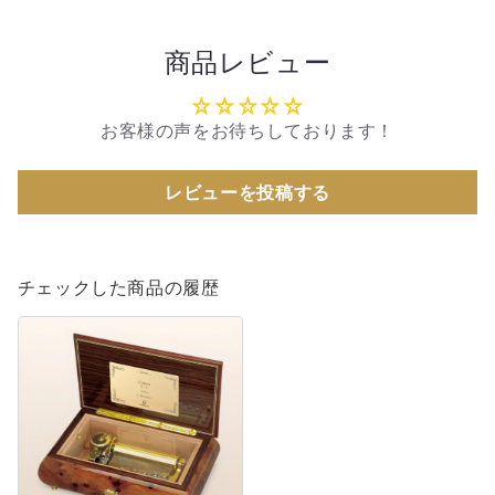
ン/
ン/
ヴ
ヴ
商品レビュー
ァ
ァ
イ
イ
お客様の声をお待ちしております！
オ
オ
リ
リ
レビューを投稿する
ン
ン
柄
柄
｜
｜
高
高
チェックした商品の履歴
級
級
【曲
仕
仕
が
上
上
選
げ
げ
べ
オ
オ
る・
ル
ル
誕
ゴ
ゴ