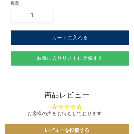
数量
数
量
ORPHEUS
ORPHEUS
KARDIA（オ
KARDIA（オ
ル
ル
カートに入れる
フ
フ
ェ
ェ
ウ
ウ
お気に入りリストに登録する
ス
ス
カ
カ
ル
ル
デ
デ
商品レビュー
ィ
ィ
ア）
ア）
20
20
お客様の声をお待ちしております！
弁
弁
デ
デ
レビューを投稿する
ィ
ィ