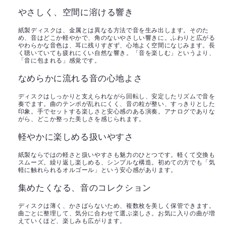
やさしく、空間に溶ける響き
紙製ディスクは、金属とは異なる方法で音を生み出します。そのた
め、音はどこか軽やかで、角のないやさしい響きに。ふわりと広がる
やわらかな音色は、耳に残りすぎず、心地よく空間になじみます。長
く聴いていても疲れにくい自然な響き。「音を楽しむ」というより、
「音に包まれる」感覚です。
なめらかに流れる音の心地よさ
ディスクはしっかりと支えられながら回転し、安定したリズムで音を
奏でます。曲のテンポが乱れにくく、音の粒が整い、すっきりとした
印象。手でセットする楽しさと安心感のある演奏。アナログでありな
がら、どこか整った美しさを感じられます。
軽やかに楽しめる扱いやすさ
紙製ならではの軽さと扱いやすさも魅力のひとつです。軽くて交換も
スムーズ。繰り返し楽しめる、シンプルな構造。初めての方でも「気
軽に触れられるオルゴール」という安心感があります。
集めたくなる、音のコレクション
ディスクは薄く、かさばらないため、複数枚を美しく保管できます。
曲ごとに整理して、気分に合わせて選ぶ楽しさ。お気に入りの曲が増
えていくほど、楽しみも広がります。