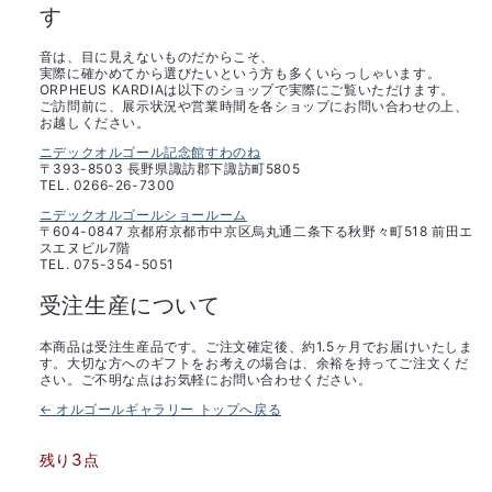
す
音は、目に見えないものだからこそ、
実際に確かめてから選びたいという方も多くいらっしゃいます。
ORPHEUS KARDIAは以下のショップで実際にご覧いただけます。
ご訪問前に、展示状況や営業時間を各ショップにお問い合わせの上、
お越しください。
ニデックオルゴール記念館すわのね
〒393-8503 長野県諏訪郡下諏訪町5805
TEL. 0266-26-7300
ニデックオルゴールショールーム
〒604-0847 京都府京都市中京区烏丸通二条下る秋野々町518 前田エ
スエヌビル7階
TEL. 075-354-5051
受注生産について
本商品は受注生産品です。ご注文確定後、約1.5ヶ月でお届けいたしま
す。大切な方へのギフトをお考えの場合は、余裕を持ってご注文くだ
さい。ご不明な点はお気軽にお問い合わせください。
← オルゴールギャラリー トップへ戻る
3
残り
点