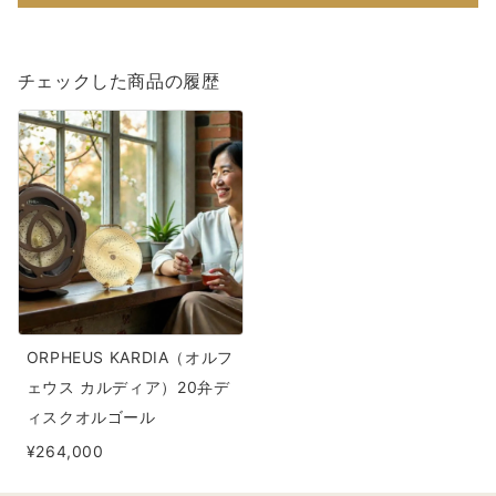
ス
ス
ク
ク
チェックした商品の履歴
オ
オ
ル
ル
ORPHEUS
ゴ
ゴ
KARDIA（オ
ー
ー
ル
ル
ル
フ
の
の
ェ
数
数
ウ
量
量
ス
を
を
カ
減
増
ORPHEUS KARDIA（オルフ
ル
ら
や
ェウス カルディア）20弁デ
デ
す
す
ィスクオルゴール
ィ
¥264,000
ア）
20