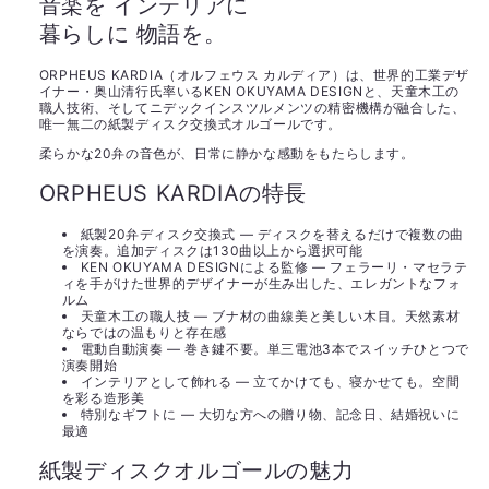
音楽を インテリアに
格
暮らしに 物語を。
ORPHEUS KARDIA（オルフェウス カルディア）は、世界的工業デザ
イナー・奥山清行氏率いるKEN OKUYAMA DESIGNと、天童木工の
職人技術、そしてニデックインスツルメンツの精密機構が融合した、
唯一無二の紙製ディスク交換式オルゴールです。
柔らかな20弁の音色が、日常に静かな感動をもたらします。
ORPHEUS KARDIAの特長
紙製20弁ディスク交換式 ― ディスクを替えるだけで複数の曲
を演奏。追加ディスクは130曲以上から選択可能
KEN OKUYAMA DESIGNによる監修 ― フェラーリ・マセラテ
ィを手がけた世界的デザイナーが生み出した、エレガントなフォ
ルム
天童木工の職人技 ― ブナ材の曲線美と美しい木目。天然素材
ならではの温もりと存在感
電動自動演奏 ― 巻き鍵不要。単三電池3本でスイッチひとつで
演奏開始
インテリアとして飾れる ― 立てかけても、寝かせても。空間
を彩る造形美
特別なギフトに ― 大切な方への贈り物、記念日、結婚祝いに
最適
紙製ディスクオルゴールの魅力