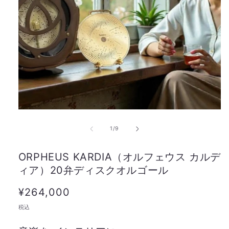
の
1
/
9
ORPHEUS KARDIA（オルフェウス カルデ
ィア）20弁ディスクオルゴール
通
¥264,000
常
税込
価