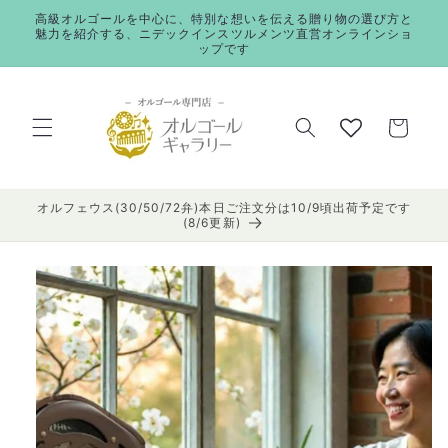
コンテ
高級オルゴールを中心に、特別な想いを伝える贈り物の選び方と
ンツに
魅力を紹介する、ニデックインスツルメンツ直営オンラインショ
進む
ップです
カ
ー
ト
オルフェウス(30/50/72弁)本日ご注文分は10/9頃出荷予定です
(8/6更新)
商品情
報にス
キップ