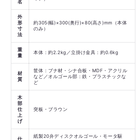
名
外
形
約305(幅)×300(奥行)×80(高さ)mm（本体
寸
のみ）
法
重
本体：約2.2kg／立掛け金具：約0.6kg
量
筐体：ブナ材・シナ合板・MDF・アクリル
材
など／オルゴール部：鉄・プラスチックな
質
ど
木
部
仕
突板・ブラウン
上
げ
紙製20弁ディスクオルゴール・モータ駆
仕